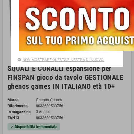
NON MOSTRARE QUESTA FINESTRA DI NUOVO.
SQUALI E CORALLI espansione per
FINSPAN gioco da tavolo GESTIONALE
ghenos games IN ITALIANO età 10+
Marca
Ghenos Games
Riferimento
8033609533756
In magazzino
3 Articoli
EAN13
8033609533756
Disponibilità immmediata
check