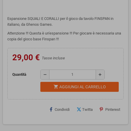
Espansione SQUALI E CORALLI per il gioco da tavolo FINSPAN in
italiano, da Ghenos Games.
Attenzione !!! Questa è un'espansione !!! Per giocare è necessaria una
copia del gioco base Finspan !!!
29,00 €
Tasse incluse
remove
add
Quantità
shopping_cart
AGGIUNGI AL CARRELLO
Condividi
Twitta
Pinterest