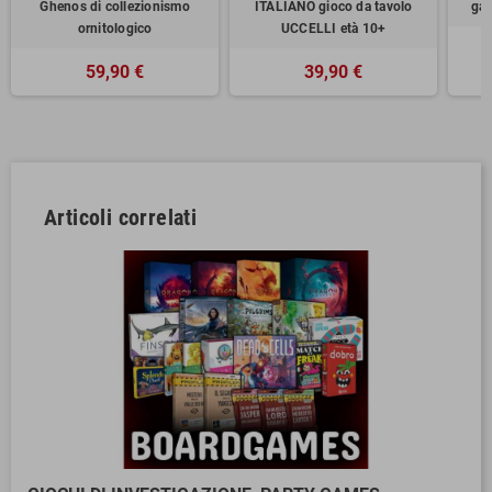
Ghenos di collezionismo
ITALIANO gioco da tavolo
gam
ornitologico
UCCELLI età 10+
59,90 €
39,90 €
Articoli correlati