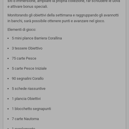
siti d’immersione, ampliare la propria collezione, far schiudere le uova
e attivare bonus speciali.
Monitorando gli obiettivi della settimana e raggruppando gli avannotti
in banchi, sarà possibile ottenere punti e avanzare nel gioco.
Elementi di gioco:
5 mini plance Barriera Corallina
3 tessere Obiettivo
75 carte Pesce
5 carte Pesce Iniziale
90 segnalini Corallo
5 schede riassuntive
1 plancia Obiettivi
1 blocchetto segnapunti
7 carte Nautoma
1 regolamento