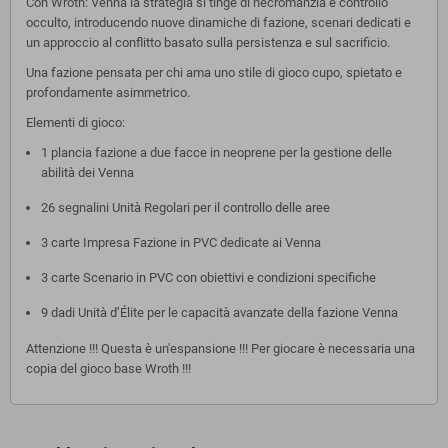
Con Wroth: Venna la strategia si tinge di necromanzia e controllo
occulto, introducendo nuove dinamiche di fazione, scenari dedicati e
un approccio al conflitto basato sulla persistenza e sul sacrificio.
Una fazione pensata per chi ama uno stile di gioco cupo, spietato e
profondamente asimmetrico.
Elementi di gioco:
1 plancia fazione a due facce in neoprene per la gestione delle
abilità dei Venna
26 segnalini Unità Regolari per il controllo delle aree
3 carte Impresa Fazione in PVC dedicate ai Venna
3 carte Scenario in PVC con obiettivi e condizioni specifiche
9 dadi Unità d’Élite per le capacità avanzate della fazione Venna
Attenzione !!! Questa è un'espansione !!! Per giocare è necessaria una
copia del gioco base Wroth !!!