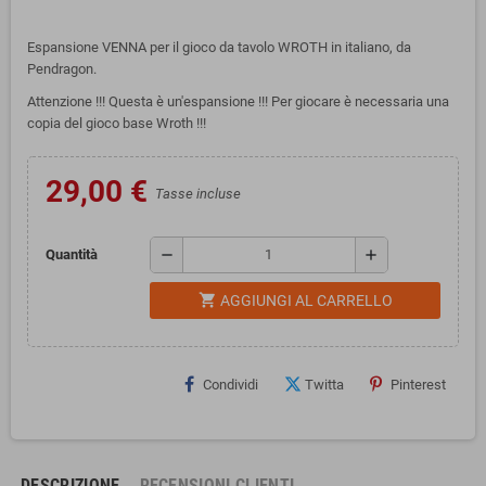
Espansione VENNA per il gioco da tavolo WROTH in italiano, da
Pendragon.
Attenzione !!! Questa è un'espansione !!! Per giocare è necessaria una
copia del gioco base Wroth !!!
29,00 €
Tasse incluse
remove
add
Quantità
shopping_cart
AGGIUNGI AL CARRELLO
Condividi
Twitta
Pinterest
DESCRIZIONE
RECENSIONI CLIENTI