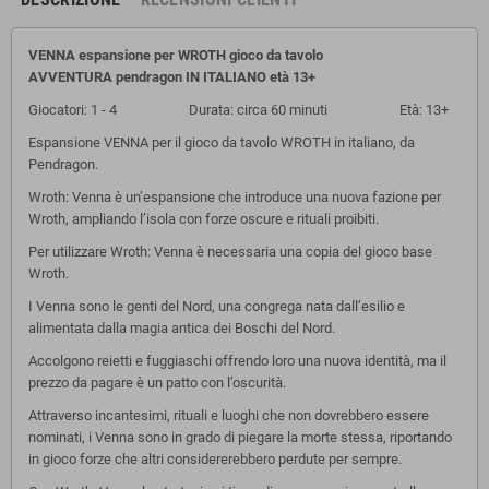
VENNA espansione per WROTH gioco da tavolo
AVVENTURA
pendragon IN ITALIANO età 13+
Giocatori: 1 - 4 Durata: circa 60 minuti Età: 13+
Espansione VENNA per il gioco da tavolo WROTH in italiano, da
Pendragon.
Wroth: Venna è un’espansione che introduce una nuova fazione per
Wroth, ampliando l’isola con forze oscure e rituali proibiti.
Per utilizzare Wroth: Venna è necessaria una copia del gioco base
Wroth.
I Venna sono le genti del Nord, una congrega nata dall’esilio e
alimentata dalla magia antica dei Boschi del Nord.
Accolgono reietti e fuggiaschi offrendo loro una nuova identità, ma il
prezzo da pagare è un patto con l’oscurità.
Attraverso incantesimi, rituali e luoghi che non dovrebbero essere
nominati, i Venna sono in grado di piegare la morte stessa, riportando
in gioco forze che altri considererebbero perdute per sempre.