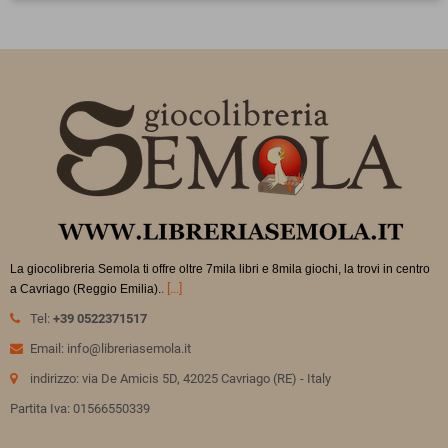
La giocolibreria Semola ti offre oltre 7mila libri e 8mila giochi, la trovi in
centro
.
[...]
a Cavriago (Reggio Emilia).
Tel:
+39 0522371517
Email: info@libreriasemola.it
indirizzo: via De Amicis 5D, 42025 Cavriago (RE) - Italy
Partita Iva: 01566550339