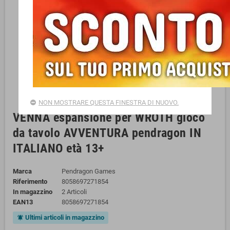
NON MOSTRARE QUESTA FINESTRA DI NUOVO.
VENNA espansione per WROTH gioco
da tavolo AVVENTURA pendragon IN
ITALIANO età 13+
Marca
Pendragon Games
Riferimento
8058697271854
In magazzino
2 Articoli
EAN13
8058697271854
Ultimi articoli in magazzino
notifications_active