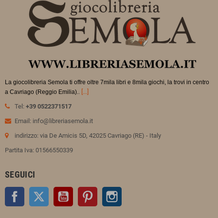
La giocolibreria Semola ti offre oltre 7mila libri e 8mila giochi, la trovi in
centro
.
[...]
a Cavriago (Reggio Emilia).
Tel:
+39 0522371517
Email: info@libreriasemola.it
indirizzo: via De Amicis 5D, 42025 Cavriago (RE) - Italy
Partita Iva: 01566550339
SEGUICI
Facebook
Twitter
YouTube
Pinterest
Instagram