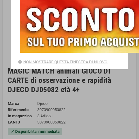
NON MOSTRARE QUESTA FINESTRA DI NUOVO.
MAGIC MATCH animali GIOCO DI
CARTE di osservazione e rapidità
DJECO DJ05082 età 4+
Marca
Djeco
Riferimento
3070900050822
In magazzino
3 Articoli
EAN13
3070900050822
Disponibilità immmediata
check