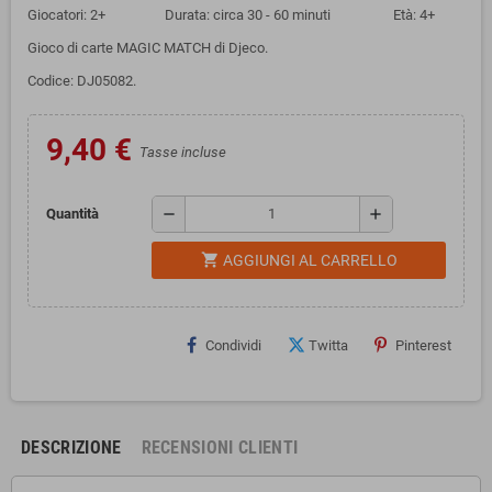
Giocatori: 2+ Durata: circa 30 - 60 minuti Età: 4+
Gioco di carte MAGIC MATCH di Djeco.
Codice: DJ05082.
9,40 €
Tasse incluse
remove
add
Quantità
shopping_cart
AGGIUNGI AL CARRELLO
Condividi
Twitta
Pinterest
DESCRIZIONE
RECENSIONI CLIENTI