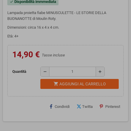
Disponibilità immmediata
check
Lampada proietta fiabe MINUSCULETTE - LE STORIE DELLA
BUONANOTTE di Moulin Roty.
Dimensioni: circa 16 x 4 x 4 cm.
Età: 4+
14,90 €
Tasse incluse
remove
add
Quantità
shopping_cart
AGGIUNGI AL CARRELLO
Condividi
Twitta
Pinterest