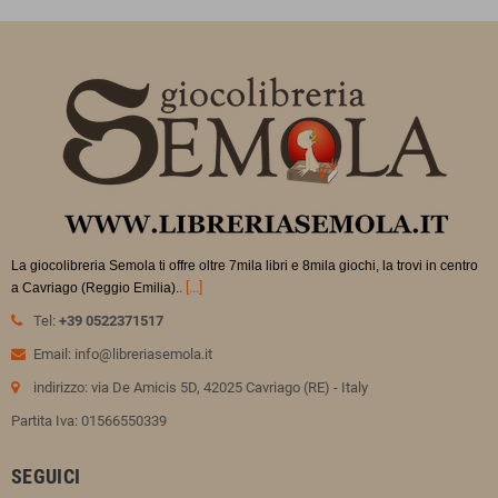
La giocolibreria Semola ti offre oltre 7mila libri e 8mila giochi, la trovi in
centro
.
[...]
a Cavriago (Reggio Emilia).
Tel:
+39 0522371517
Email: info@libreriasemola.it
indirizzo: via De Amicis 5D, 42025 Cavriago (RE) - Italy
Partita Iva: 01566550339
SEGUICI