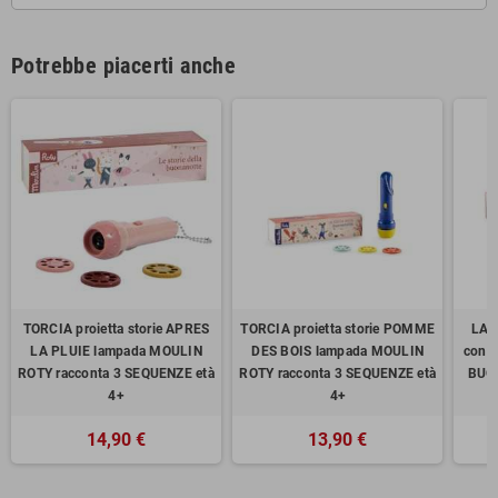
Potrebbe piacerti anche
TORCIA proietta storie APRES
TORCIA proietta storie POMME
LAM
LA PLUIE lampada MOULIN
DES BOIS lampada MOULIN
con 3
ROTY racconta 3 SEQUENZE età
ROTY racconta 3 SEQUENZE età
BUO
4+
4+
14,90 €
13,90 €