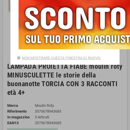
NON MOSTRARE QUESTA FINESTRA DI NUOVO.
LAMPADA PROIETTA FIABE moulin roty
MINUSCULETTE le storie della
buonanotte TORCIA CON 3 RACCONTI
età 4+
Marca
Moulin Roty
Riferimento
3575678943685
In magazzino
5 Articoli
EAN13
3575678943685