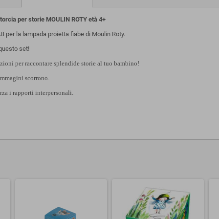
orcia per storie MOULIN ROTY età 4+
er la lampada proietta fiabe di Moulin Roty.
questo set!
azioni per raccontare splendide storie al tuo bambino!
 immagini scorrono.
rza i rapporti interpersonali.