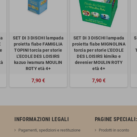
da
SET DI 3 DISCHI lampada
SET DI 3 DISCHI lampada
S
E
proietta fiabe FAMIGLIA
proietta fiabe MIGNOLINA
ie
TOPINI torcia per storie
torcia per storie L'ECOLE
L'ECOLE DES LOISIRS
DES LOISIRS kimiko e
tà
kazuo iwamura MOULIN
devenier MOULIN ROTY
ROTY età 4+
età 4+
7,90 €
7,90 €
INFORMAZIONI LEGALI
PAGINE SPECIALI
Pagamenti, spedizioni e restituzione
Prodotti in sconto