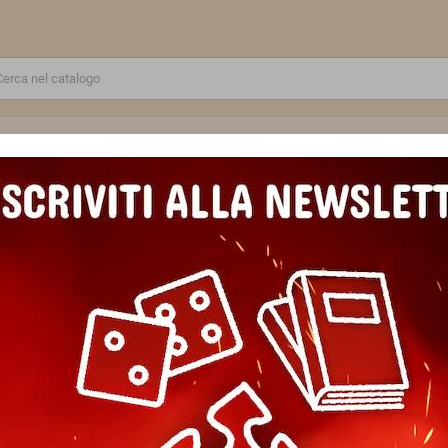
RE
GIOCATTOLI E MODELLINI
PUZZLE E COSTRUZIONI
SCUOLA E TEMPO LIBERO
I lampada proietta fiabe SOUS MON BAOBAB torcia per storie MOULIN 
SET DI 3 DISCHI lampada pro
torcia per storie MOULIN ROTY
Marca
Moulin Roty
Riferimento
3575676693636
In magazzino
12 Articoli