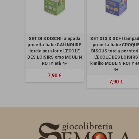
SET DI 3 DISCHI lampada
SET DI 3 DISCHI lampa
proietta fiabe CALINOURS
proietta fiabe CROQU
torcia per storie L'ECOLE
BISOUS torcia per stor
DES LOISIRS orso MOULIN
L'ECOLE DES LOISIRS
ROTY età 4+
kimiko MOULIN ROTY e
4+
7,90 €
7,90 €