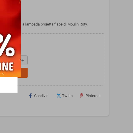
AOBAB per la lampada proietta fiabe di Moulin Roty.
add
L CARRELLO
Condividi
Twitta
Pinterest