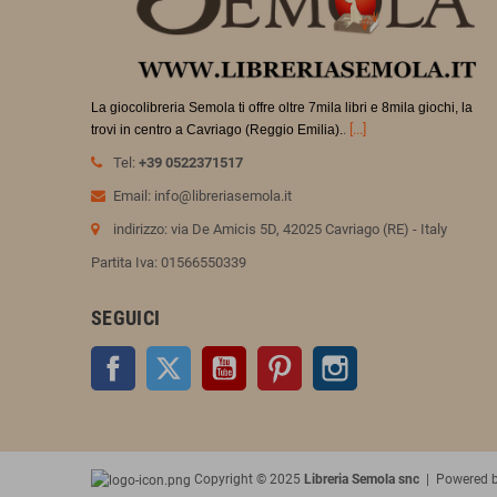
La giocolibreria Semola ti offre oltre 7mila libri e 8mila giochi, la
.
[...]
trovi in
centro a Cavriago (Reggio Emilia).
Tel:
+39 0522371517
Email: info@libreriasemola.it
indirizzo: via De Amicis 5D, 42025 Cavriago (RE) - Italy
Partita Iva: 01566550339
SEGUICI
Facebook
Twitter
YouTube
Pinterest
Instagram
Copyright © 2025
Libreria Semola snc
| Powered 