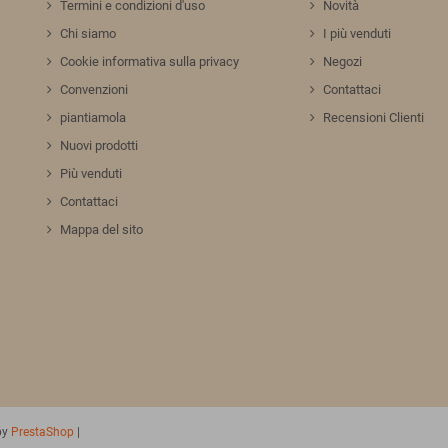
Termini e condizioni d'uso
Novità
Chi siamo
I più venduti
Cookie informativa sulla privacy
Negozi
Convenzioni
Contattaci
piantiamola
Recensioni Clienti
Nuovi prodotti
Più venduti
Contattaci
Mappa del sito
by
PrestaShop
|