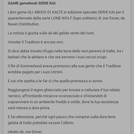
GAME gamebook SERIE KAI
Libro game GLI ABISSI DI KALTE in edizione speciale SERIE KAI per il
quarantennale della serie LONE WOLF (lupo solitario) di Joe Dever, da
Raven Distribution.
La notizia è giunta sulle ali del gelido vento del nord.
Vonotar il Traditore è ancora vivo.
Si dice abbia trovato rifugio nella terra delle nevi perenni di Kalte, tra i
barbari che la abitano e che ora servono i suoi oscuri scopi.
Il Re di Sommerlund aveva promesso alla sua gente che il Traditore
avrebbe pagato per i suoi crimini.
E sai che spetta a te far sì che quella promessa si avveri.
Raggiungerai il regno ghiacciato per trovare e catturare il tuo odiato
nemico, affrontando minacce sconosciute e sforzandoti di
sopravvivere in un ambiente freddo e ostile, dove la tua resistenza
sarà messa a dura prova.
E fai attenzione, perché ogni passo che compirai sulla dura terra
gelata di Kalte potrebbe essere l’ultimo.
Ideato da Joe Dever.