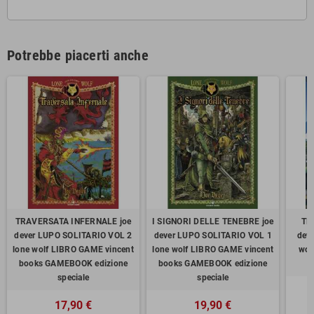
Potrebbe piacerti anche
TRAVERSATA INFERNALE joe
I SIGNORI DELLE TENEBRE joe
TE
dever LUPO SOLITARIO VOL 2
dever LUPO SOLITARIO VOL 1
dev
lone wolf LIBRO GAME vincent
lone wolf LIBRO GAME vincent
wol
books GAMEBOOK edizione
books GAMEBOOK edizione
speciale
speciale
17,90 €
19,90 €