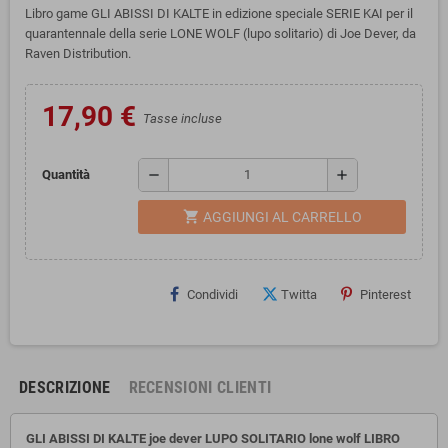
Libro game GLI ABISSI DI KALTE in edizione speciale SERIE KAI per il
quarantennale della serie LONE WOLF (lupo solitario) di Joe Dever, da
Raven Distribution.
17,90 €
Tasse incluse
remove
add
Quantità
shopping_cart
AGGIUNGI AL CARRELLO
Condividi
Twitta
Pinterest
DESCRIZIONE
RECENSIONI CLIENTI
GLI ABISSI DI KALTE joe dever LUPO SOLITARIO lone wolf LIBRO