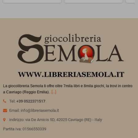
La giocolibreria Semola ti offre oltre 7mila libri e 8mila giochi, la trovi in
centro
.
[...]
a Cavriago (Reggio Emilia).
Tel:
+39 0522371517
Email: info@libreriasemola.it
indirizzo: via De Amicis 5D, 42025 Cavriago (RE) - Italy
Partita Iva: 01566550339