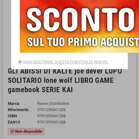
NON MOSTRARE QUESTA FINESTRA DI NUOVO.
GLI ABISSI DI KALTE joe dever LUPO
SOLITARIO lone wolf LIBRO GAME
gamebook SERIE KAI
Marca
Raven Distribution
Riferimento
9791259541208
ISBN
9791259541208
EAN13
9791259541208
Non disponibile
block