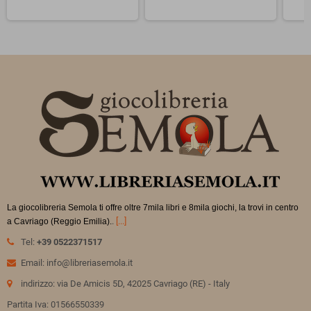
La giocolibreria Semola ti offre oltre 7mila libri e 8mila giochi, la trovi in
centro
.
[...]
a Cavriago (Reggio Emilia).
Tel:
+39 0522371517
Email: info@libreriasemola.it
indirizzo: via De Amicis 5D, 42025 Cavriago (RE) - Italy
Partita Iva: 01566550339