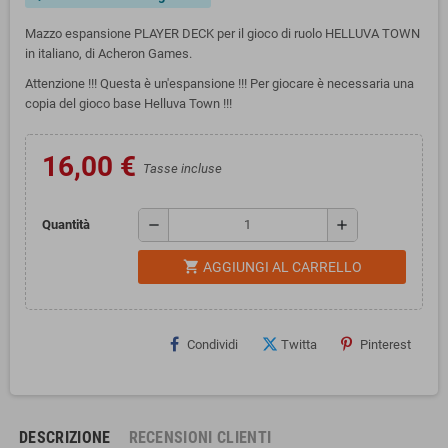
Mazzo espansione PLAYER DECK per il gioco di ruolo HELLUVA TOWN
in italiano, di Acheron Games.
Attenzione !!! Questa è un'espansione !!! Per giocare è necessaria una
copia del gioco base Helluva Town !!!
16,00 €
Tasse incluse
remove
add
Quantità
shopping_cart
AGGIUNGI AL CARRELLO
Condividi
Twitta
Pinterest
DESCRIZIONE
RECENSIONI CLIENTI