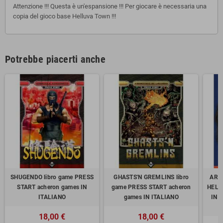
Attenzione !!! Questa è un'espansione !!! Per giocare è necessaria una
copia del gioco base Helluva Town !!!
Potrebbe piacerti anche
SHUGENDO libro game PRESS
GHASTS'N GREMLINS libro
ART 
START acheron games IN
game PRESS START acheron
HELL
ITALIANO
games IN ITALIANO
IN 
18,00 €
18,00 €