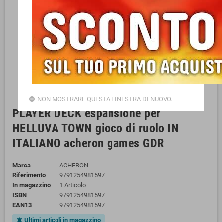
NON MOSTRARE QUESTA FINESTRA DI NUOVO.
PLAYER DECK espansione per
HELLUVA TOWN gioco di ruolo IN
ITALIANO acheron games GDR
Marca
ACHERON
Riferimento
9791254981597
In magazzino
1 Articolo
ISBN
9791254981597
EAN13
9791254981597
Ultimi articoli in magazzino
notifications_active