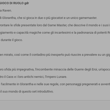
n GIOCO DI RUOLO gdr
a Raven.
 Glorantha, che si gioca in due o più giocatori e un unico gamemaster.
ontare le sfide presentate loro dal Game Master, che descrive il mondo e i suoi in
uipaggiamento e capacità magiche come gli incantesimi e la padronanza di potenti R
durante il gioco.
ben mirato, così come il contadino più inesperto può riuscire a prevalere su un gi
 loro sfida più impegnativa, l'incombente minaccia delle Guerre degli Eroi, un'apo
ro il Caos e i loro antichi nemici, l'Impero Lunare.
facilmente in Glorantha e nelle sue regole, con personaggi pregenerati e avventu
l suo mondo di questo set introduttivo.