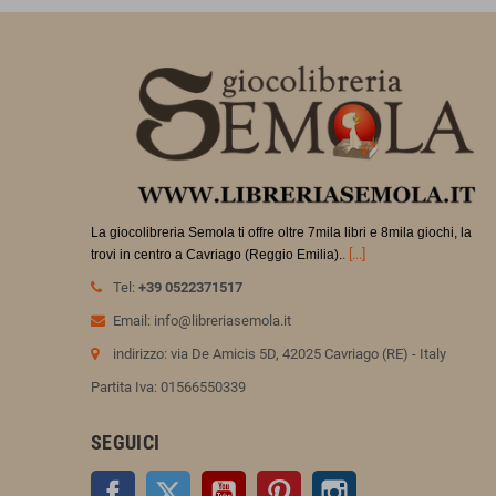
La giocolibreria Semola ti offre oltre 7mila libri e 8mila giochi, la
.
[...]
trovi in
centro a Cavriago (Reggio Emilia).
Tel:
+39 0522371517
Email: info@libreriasemola.it
indirizzo: via De Amicis 5D, 42025 Cavriago (RE) - Italy
Partita Iva: 01566550339
SEGUICI
Facebook
Twitter
YouTube
Pinterest
Instagram