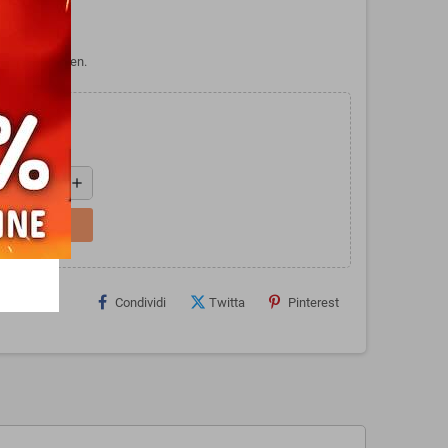
iano, da Raven.
add
L CARRELLO
Condividi
Twitta
Pinterest