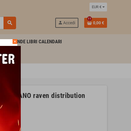
EUR €
11
search
person
Accedi
0,00 €
AGENDE LIBRI CALENDARI
close
 ITALIANO raven distribution