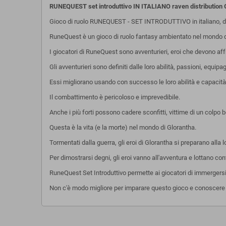
RUNEQUEST set introduttivo IN ITALIANO raven distributio
Gioco di ruolo RUNEQUEST - SET INTRODUTTIVO in italiano, d
RuneQuest è un gioco di ruolo fantasy ambientato nel mondo di
I giocatori di RuneQuest sono avventurieri, eroi che devono affr
Gli avventurieri sono definiti dalle loro abilità, passioni, eq
Essi migliorano usando con successo le loro abilità e capacità 
Il combattimento è pericoloso e imprevedibile.
Anche i più forti possono cadere sconfitti, vittime di un colpo 
Questa è la vita (e la morte) nel mondo di Glorantha.
Tormentati dalla guerra, gli eroi di Glorantha si preparano alla
Per dimostrarsi degni, gli eroi vanno all'avventura e lottano cont
RuneQuest Set Introduttivo permette ai giocatori di immergersi 
Non c'è modo migliore per imparare questo gioco e conoscere i