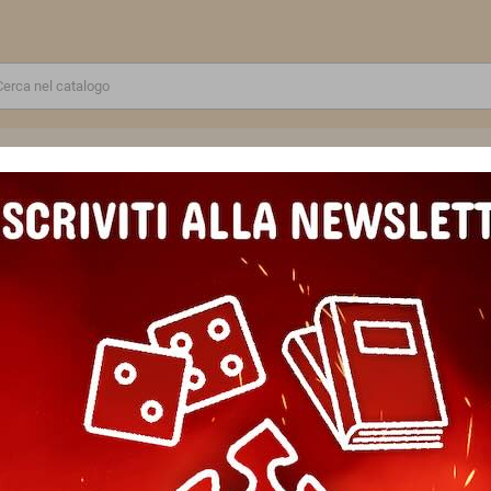
RE
GIOCATTOLI E MODELLINI
PUZZLE E COSTRUZIONI
SCUOLA E TEMPO LIBERO
t introduttivo IN ITALIANO raven distribution GIOCO DI RUOLO gdr
RUNEQUEST set introduttivo IN
GIOCO DI RUOLO gdr
Marca
Raven Distribution
Riferimento
9791259540959
EAN13
9791259540959