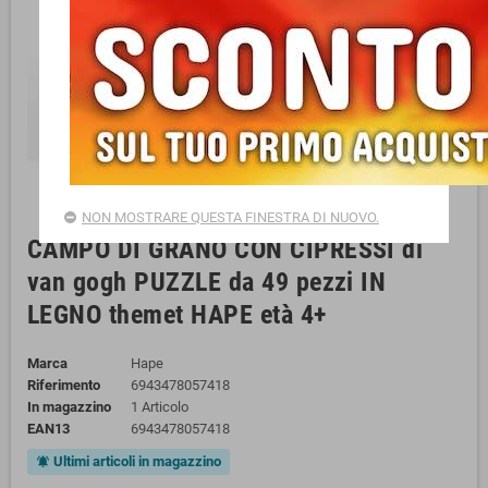
NON MOSTRARE QUESTA FINESTRA DI NUOVO.
CAMPO DI GRANO CON CIPRESSI di
van gogh PUZZLE da 49 pezzi IN
LEGNO themet HAPE età 4+
Marca
Hape
Riferimento
6943478057418
In magazzino
1 Articolo
EAN13
6943478057418
Ultimi articoli in magazzino
notifications_active