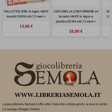
PALLOTTOLIERE in legno HAPE
COCCINELLA CON FORMINE ad
SET
incastri E0504 età 12 mesi +
incastro HAPE in legno e
LIT
plastica E0364 età 12 mesi +
i
13,00 €
26,00 €
La giocolibreria Semola ti offre oltre 7mila libri e 8mila giochi, la trovi in
centro
.
[...]
a Cavriago (Reggio Emilia).