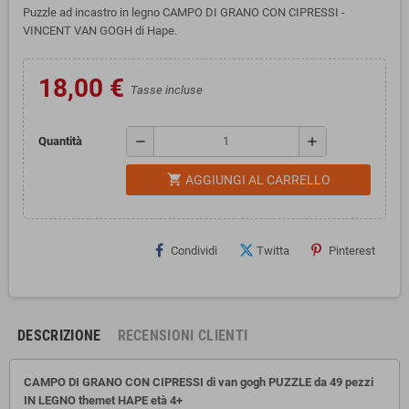
Puzzle ad incastro in legno CAMPO DI GRANO CON CIPRESSI -
VINCENT VAN GOGH di Hape.
18,00 €
Tasse incluse
remove
add
Quantità
shopping_cart
AGGIUNGI AL CARRELLO
Condividi
Twitta
Pinterest
DESCRIZIONE
RECENSIONI CLIENTI
CAMPO DI GRANO CON CIPRESSI di van gogh PUZZLE da 49 pezzi
IN LEGNO themet HAPE
età 4+