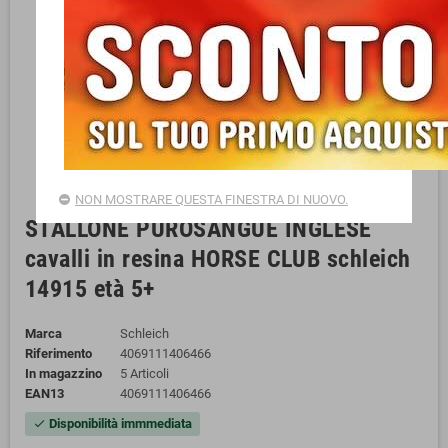
NON MOSTRARE QUESTA FINESTRA DI NUOVO.
STALLONE PUROSANGUE INGLESE
cavalli in resina HORSE CLUB schleich
14915 età 5+
Marca
Schleich
Riferimento
4069111406466
In magazzino
5 Articoli
EAN13
4069111406466
Disponibilità immmediata
check