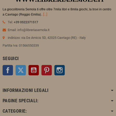
La giocolibreria Semola ti offre oltre 7mila libri e 8mila giochi, la trovi in
centro
.
[...]
a Cavriago (Reggio Emilia).
Tel:
+39 0522371517
Email: info@libreriasemola.it
indirizzo: via De Amicis 5D, 42025 Cavriago (RE) - Italy
Partita Iva: 01566550339
SEGUICI
Facebook
Twitter
YouTube
Pinterest
Instagram
INFORMAZIONI LEGALI
PAGINE SPECIALI:
CATEGORIE: