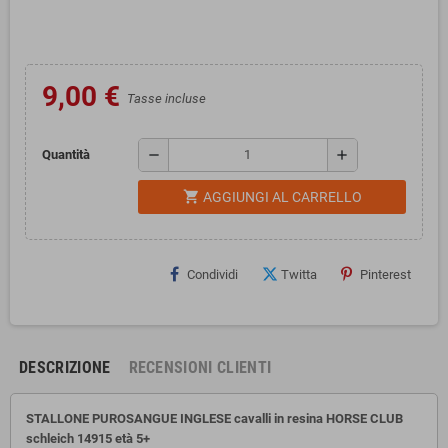
9,00 €
Tasse incluse
remove
add
Quantità
shopping_cart
AGGIUNGI AL CARRELLO
Condividi
Twitta
Pinterest
DESCRIZIONE
RECENSIONI CLIENTI
STALLONE PUROSANGUE INGLESE cavalli in resina HORSE CLUB
schleich 14915 età 5+