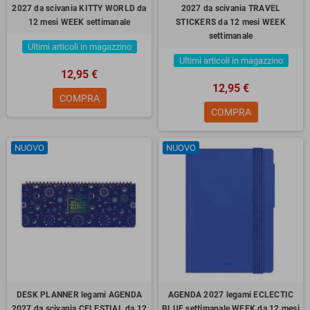
2027 da scivania KITTY WORLD da
2027 da scivania TRAVEL
12 mesi WEEK settimanale
STICKERS da 12 mesi WEEK
settimanale
Ultimi articoli in magazzino
Ultimi articoli in magazzino
12,95 €
12,95 €
COMPRA
COMPRA
NUOVO
NUOVO
DESK PLANNER legami AGENDA
AGENDA 2027 legami ECLECTIC
2027 da scivania CELESTIAL da 12
BLUE settimanale WEEK da 12 mesi