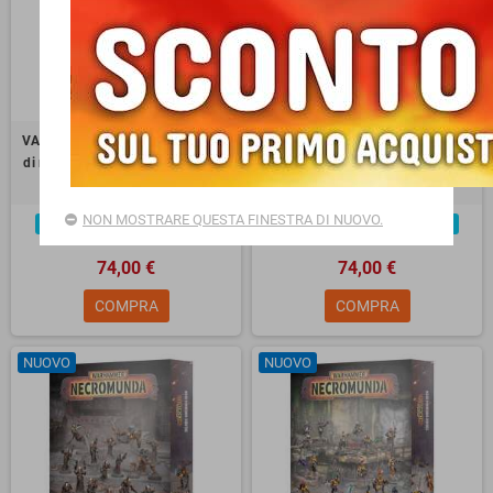
VAN SAAR UNDERHIVE CREW set
CAWDOR UNDERHIVE CREW set di
di miniature CITADEL warhammer
miniature CITADEL warhammer
NECROMUNDA età 12+
NECROMUNDA età 12+
NON MOSTRARE QUESTA FINESTRA DI NUOVO.
Ultimi articoli in magazzino
Ultimi articoli in magazzino
74,00 €
74,00 €
COMPRA
COMPRA
NUOVO
NUOVO