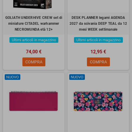
GOLIATH UNDERHIVE CREW set di
DESK PLANNER legami AGENDA
miniature CITADEL warhammer
2027 da scivania DEEP TEAL da 12
NECROMUNDA età 12+
mesi WEEK settimanale
Ultimi articoli in magazzino
Ultimi articoli in magazzino
74,00 €
12,95 €
COMPRA
COMPRA
NUOVO
NUOVO