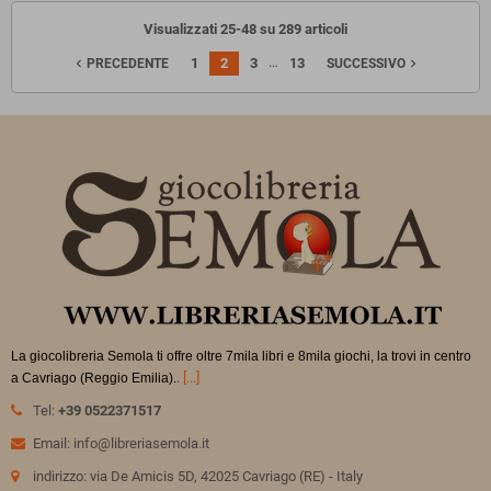
Visualizzati 25-48 su 289 articoli
…
1
2
3
13
navigate_before
navigate_next
PRECEDENTE
SUCCESSIVO
La giocolibreria Semola ti offre oltre 7mila libri e 8mila giochi, la trovi in
centro
.
[...]
a Cavriago (Reggio Emilia).
Tel:
+39 0522371517
Email: info@libreriasemola.it
indirizzo: via De Amicis 5D, 42025 Cavriago (RE) - Italy