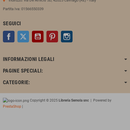
indirizzo: via De Amicis 5D, 42025 Cavriago (RE) - Italy
Partita Iva: 01566550339
SEGUICI
Facebook
Twitter
YouTube
Pinterest
Instagram
INFORMAZIONI LEGALI
PAGINE SPECIALI:
CATEGORIE:
Copyright © 2025
Libreria Semola snc
| Powered by
PrestaShop
|