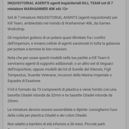
INQUISITORIAL AGENTS agenti inquisitoriali KILL TEAM set di 7
miniature WARHAMMER 40K età 12+
Set di 7 miniature INQUISITORIAL AGENTS (agenti inquisitoriali) per
Kill Team, ambientato nel mondo di Warhammer 40k, da Games
Workshop.
Gli Inquisitori godono di un potere quasi illimitato fra i confini
dell'Imperium, e inviano cellule di agenti sanzionati in tutta la galassia
per portare a termine le loro missioni.
Nota che per usare questi modelli nelle tue partite a Kill Team ti
serviranno agenti di supporto addizionali: o un altro set di Seguaci
dell'Inquisitore, oppure modelli dei kit di Sorelle del Silenzio, Figli
Tempestus, Guardie Veterane, Incursori della Marina Imperiale o
Squadra di Esazione.
Il kit è formato da 73 componenti di plastica e viene fornito con una
basetta Citadel rotonda da 32mm e 6x basette Citadel rotonde da
25mm.
Le miniature devono essere assemblate e dipinte: consigliamo l'uso
della colla per plastica Citadel e dei colori Citadel.
Non adatto a bambini di età inferiore a 36 mesi. Piccole parti.