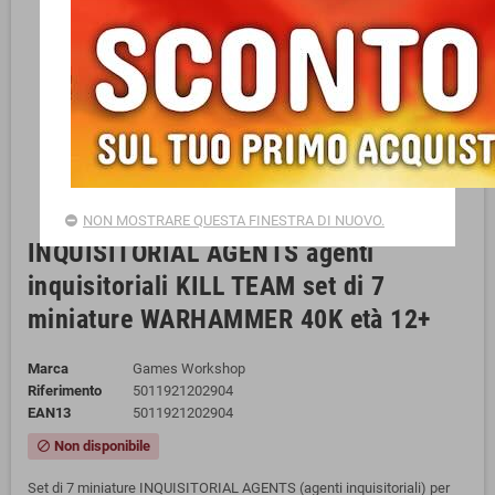
NON MOSTRARE QUESTA FINESTRA DI NUOVO.
INQUISITORIAL AGENTS agenti
inquisitoriali KILL TEAM set di 7
miniature WARHAMMER 40K età 12+
Marca
Games Workshop
Riferimento
5011921202904
EAN13
5011921202904
Non disponibile
block
Set di 7 miniature INQUISITORIAL AGENTS (agenti inquisitoriali) per