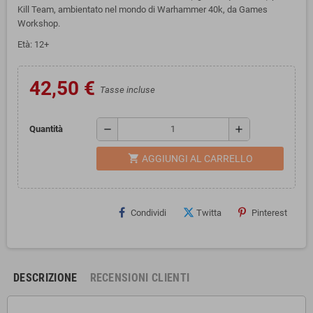
Kill Team, ambientato nel mondo di Warhammer 40k, da Games
Workshop.
Età: 12+
42,50 €
Tasse incluse
remove
add
Quantità
shopping_cart
AGGIUNGI AL CARRELLO
Condividi
Twitta
Pinterest
DESCRIZIONE
RECENSIONI CLIENTI