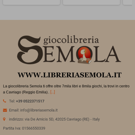
La giocolibreria Semola ti offre oltre 7mila libri e 8mila giochi, la trovi in
centro
.
[...]
a Cavriago (Reggio Emilia).
Tel:
+39 0522371517
Email: info@libreriasemola.it
indirizzo: via De Amicis 5D, 42025 Cavriago (RE) - Italy
Partita Iva: 01566550339