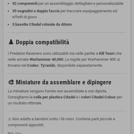
92 componenti
per un assemblaggio dettagliato e personalizzabile
39 segnalini a doppia faccia
per tracciare equipaggiamento ed
effetti di gioco
5 basette Citadel rotonde da 40mm
♟️ Doppia compatibilità
I Predatori Raveners sono utilizzabili sia nelle partite a
Kill Team
che
nelle armate
Warhammer 40,000
. Le regole per Warhammer 40K si
trovano nel
Codex: Tyranids
, disponibile separatamente.
🎨 Miniature da assemblare e dipingere
Le miniature vengono fornite non assemblate e non dipinte.
Consigliamo la
colla per plastica Citadel
e i
colori Citadel Colour
per
un risultato ottimale.
⚠️
Non adatto a bambini sotto i 36 mesi. Contiene parti piccole e
componenti appuntiti.
Età: 12+