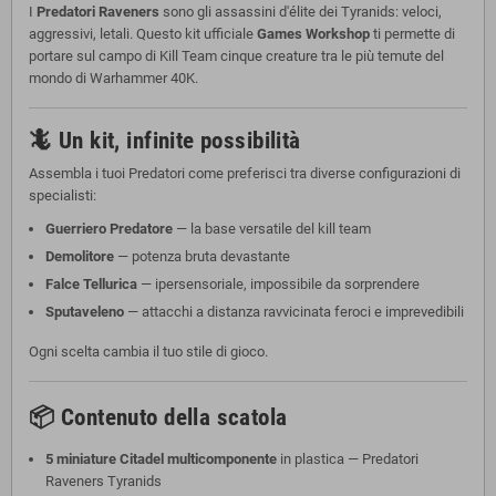
I
Predatori Raveners
sono gli assassini d'élite dei Tyranids: veloci,
aggressivi, letali. Questo kit ufficiale
Games Workshop
ti permette di
portare sul campo di Kill Team cinque creature tra le più temute del
mondo di Warhammer 40K.
🦎 Un kit, infinite possibilità
Assembla i tuoi Predatori come preferisci tra diverse configurazioni di
specialisti:
Guerriero Predatore
— la base versatile del kill team
Demolitore
— potenza bruta devastante
Falce Tellurica
— ipersensoriale, impossibile da sorprendere
Sputaveleno
— attacchi a distanza ravvicinata feroci e imprevedibili
Ogni scelta cambia il tuo stile di gioco.
📦 Contenuto della scatola
5 miniature Citadel multicomponente
in plastica — Predatori
Raveners Tyranids