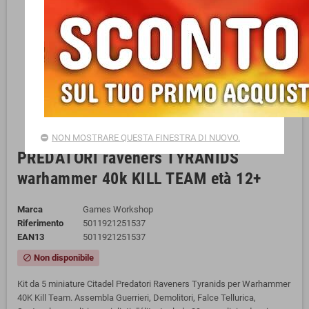
NON MOSTRARE QUESTA FINESTRA DI NUOVO.
PREDATORI raveners TYRANIDS
warhammer 40k KILL TEAM età 12+
Marca
Games Workshop
Riferimento
5011921251537
EAN13
5011921251537
Non disponibile
block
Kit da 5 miniature Citadel Predatori Raveners Tyranids per Warhammer
40K Kill Team. Assembla Guerrieri, Demolitori, Falce Tellurica,