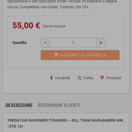
Sputaveleno e altri specialisti d'élite. Include 39 segnalini a doppia
faccia. Compatibile con Codex: Tyranids. Età 12+.
55,00 €
Tasse incluse
remove
add
Quantità
shopping_cart
AGGIUNGI AL CARRELLO
Condividi
Twitta
Pinterest
DESCRIZIONE
RECENSIONI CLIENTI
PREDATORI RAVENERS TYRANIDS — KILL TEAM WARHAMMER 40K
| ETÀ 12+