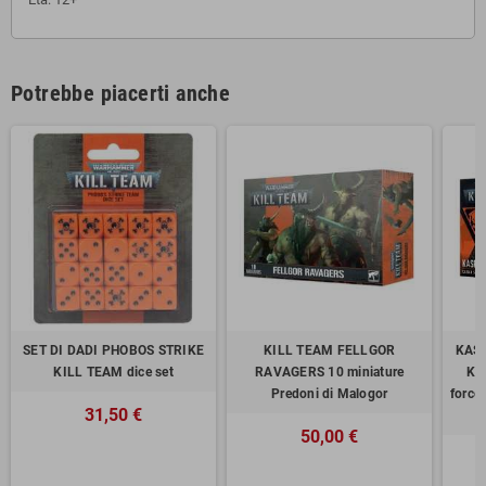
Potrebbe piacerti anche
SET DI DADI PHOBOS STRIKE
KILL TEAM FELLGOR
KASE
KILL TEAM dice set
RAVAGERS 10 miniature
KI
Predoni di Malogor
forc
31,50 €
50,00 €