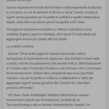
Games Workshop.
Questa espansione include due kill team multicomponente di plastica
e a incastro, un set di elementi di terreno a tema Tiranidi, un'orda di
agenti senza giocatore per le partite in solitaria e quelle collaborative,
regole, carte dati e accessori per le tue partite a Kill Team.
Prosegue la narrazione incentrata su Volkus e introduce nuove
modalità di gioco, agenti e strategie, ed è quindi il modo ideale per
aggiungere ancora più varietà alle tue partite.
La scatola contiene:
-
Dossier Tifone
di 80 pagine in formato brossurato: tutto il
background, le illustrazioni e le regole per i due kill team inclusi nella
scatola, nonché una panoramica del pianeta Volkus, dell'infestazione
di Tiranidi sotto il Formicaio Fissilicus e dei kill team che si scontrano
tra le escrescenze. Questo libro comprende due nuovi pacchetti
missioni: uno per le partite in solitaria o collaborative e l'altro per
aggiungere agenti senza giocatore dei Tiranidi che i due team
possono affrontare.
- Kill Team Clade da Battaglia: l'Adeptus Mechanicus manda i
tecnoschiavi a purificare l'infestazione, condotti da un
Tecnoarcheologo e da un Servitor Sottintendente. Queste 10x