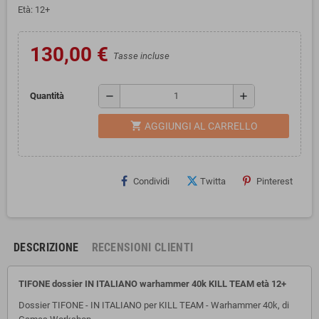
Età: 12+
130,00 €
Tasse incluse
remove
add
Quantità
shopping_cart
AGGIUNGI AL CARRELLO
Condividi
Twitta
Pinterest
DESCRIZIONE
RECENSIONI CLIENTI
TIFONE dossier IN ITALIANO warhammer 40k KILL TEAM
età 12+
Dossier TIFONE - IN ITALIANO per KILL TEAM - Warhammer 40k, di