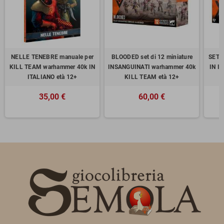
NELLE TENEBRE manuale per
BLOODED set di 12 miniature
SET I
KILL TEAM warhammer 40k IN
INSANGUINATI warhammer 40k
IN I
ITALIANO età 12+
KILL TEAM età 12+
35,00 €
60,00 €