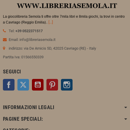
La giocolibreria Semola ti offre oltre 7mila libri e 8mila giochi, la trovi in
centro
.
[...]
a Cavriago (Reggio Emilia).
Tel:
+39 0522371517
Email: info@libreriasemola.it
indirizzo: via De Amicis 5D, 42025 Cavriago (RE) - Italy
Partita Iva: 01566550339
SEGUICI
Facebook
Twitter
YouTube
Pinterest
Instagram
INFORMAZIONI LEGALI
PAGINE SPECIALI: