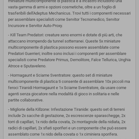
miniature multicomponente di plastica e a incastro includono una
vasta gamma di armi e opzioni cosmetiche, oltre a un foglio di
trasferibili dell'Adeptus Mechanicus. Trovi tutti i componenti necessari
per assemblare specialisti come Servitor Tecnomedico, Servitor
Incursore e Servitor Auto-Proxy.
- Kill Team Predatori: creature xeno enormi e dotate di più arti, che
attaccano irrompendo da tunnel sotterranei. Queste 5x miniature
multicomponente di plastica possono essere assemblate come
Predatori Guerrieri; inoltre sono inclusi i componenti per assemblare
specialisti come Predatore Primus, Demolitore, Falce Tellurica, Unghia
Atroce e Sputaveleno.
- Hormagaunt e Sciame Sventratore: questo set di miniature
multicomponente di plastica ti consente di assemblare 10x piccoli ma
feroci Tiranidi Hormagaunt e 1x Sciame Sventratore, da usare come
agenti senza giocatore nella modalità di gioco in solitaria e nelle
partite collaborative.
- Migliorie della Killzone: Infestazione Tiranide: questo set di terreni
include 2x sacche di gestazione, 2x escrescenze sparaschegge, 2x
torri di capillari, 1x nido della covata, 2x montagnole della nidiata, 2x
radici di capillari, 2x sfiati sporiferi e un componente che può essere
assemblato come 1x nido della covata o 1x ciminiera sporifera.