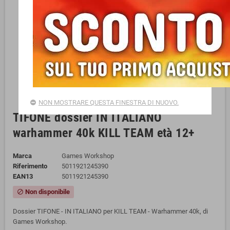
NON MOSTRARE QUESTA FINESTRA DI NUOVO.
TIFONE dossier IN ITALIANO
warhammer 40k KILL TEAM età 12+
Marca
Games Workshop
Riferimento
5011921245390
EAN13
5011921245390
Non disponibile
block
Dossier TIFONE - IN ITALIANO per KILL TEAM - Warhammer 40k, di
Games Workshop.