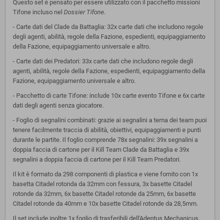
Questo set è pensato per essere utilizzato con il pacchetto missioni
Tifone incluso nel
Dossier Tifone
.
- Carte dati del Clade da Battaglia: 32x carte dati che includono regole
degli agenti, abilità, regole della Fazione, espedienti, equipaggiamento
della Fazione, equipaggiamento universale e altro.
- Carte dati dei Predatori: 33x carte dati che includono regole degli
agenti, abilità, regole della Fazione, espedienti, equipaggiamento della
Fazione, equipaggiamento universale e altro.
- Pacchetto di carte Tifone: include 10x carte evento Tifone e 6x carte
dati degli agenti senza giocatore.
- Foglio di segnalini combinati: grazie ai segnalini a tema dei team puoi
tenere facilmente traccia di abilità, obiettivi, equipaggiamenti e punti
durante le partite. Il foglio comprende 78x segnalini: 39x segnalini a
doppia faccia di cartone per il Kill Team Clade da Battaglia e 39x
segnalini a doppia faccia di cartone per il Kill Team Predatori.
Il kit è formato da 298 componenti di plastica e viene fornito con 1x
basetta Citadel rotonda da 32mm con fessura, 3x basette Citadel
rotonde da 32mm, 6x basette Citadel rotonde da 25mm, 6x basette
Citadel rotonde da 40mm e 10x basette Citadel rotonde da 28,5mm.
Il set include inoltre 1x foglio di trasferibili dell'Adeptus Mechanicus,