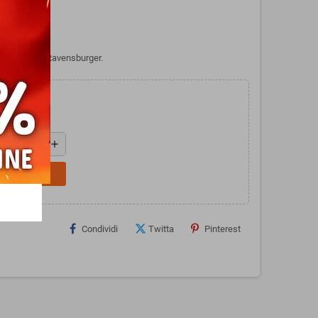
 COLORI di Ravensburger.
add
L CARRELLO
Condividi
Twitta
Pinterest