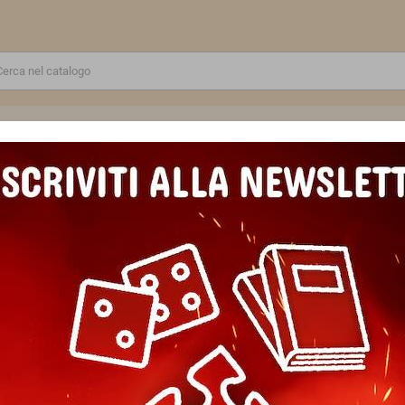
RE
GIOCATTOLI E MODELLINI
PUZZLE E COSTRUZIONI
SCUOLA E TEMPO LIBERO
 artistico BARBONCINO TRA LE BOLLE ravensburger 15 COLORI con cor
CREART kit artistico BARBONC
15 COLORI con cornice QUADR
Marca
Ravensburger
Riferimento
4005555233176
In magazzino
2 Articoli