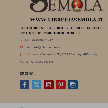
La giocolibreria Semola ti offre oltre 7mila libri e 8mila giochi, la
.
[...]
trovi in
centro a Cavriago (Reggio Emilia).
Tel:
+39 0522371517
Email: info@libreriasemola.it
indirizzo: via De Amicis 5D, 42025 Cavriago (RE) - Italy
Partita Iva: 01566550339
SEGUICI
Facebook
Twitter
YouTube
Pinterest
Instagram