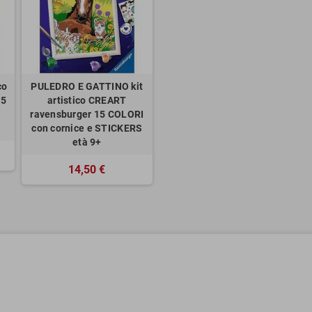
co
PULEDRO E GATTINO kit
15
artistico CREART
ravensburger 15 COLORI
con cornice e STICKERS
età 9+
14,50 €