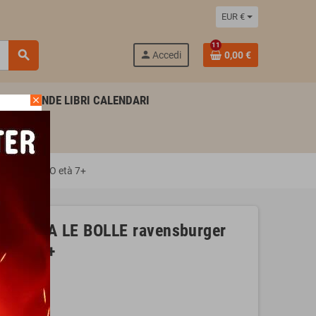
EUR €
11
search
person
Accedi
0,00 €
AGENDE LIBRI CALENDARI
close
nice QUADRO età 7+
INO TRA LE BOLLE ravensburger
O età 7+