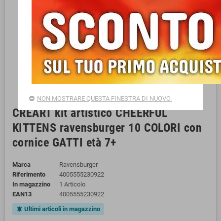
NON MOSTRARE QUESTA FINESTRA DI NUOVO.
CREART kit artistico CHEERFUL
KITTENS ravensburger 10 COLORI con
cornice GATTI età 7+
Marca
Ravensburger
Riferimento
4005555230922
In magazzino
1 Articolo
EAN13
4005555230922
Ultimi articoli in magazzino
notifications_active