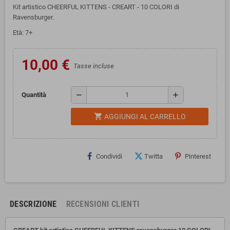
Kit artistico CHEERFUL KITTENS - CREART - 10 COLORI di
Ravensburger.
Età: 7+
10,00 €
Tasse incluse
remove
add
Quantità
shopping_cart
AGGIUNGI AL CARRELLO
Condividi
Twitta
Pinterest
DESCRIZIONE
RECENSIONI CLIENTI