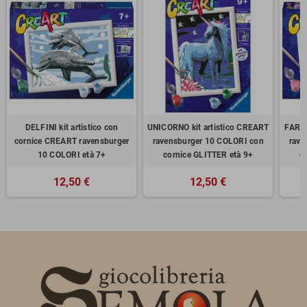
DELFINI kit artistico con
UNICORNO kit artistico CREART
FARFA
cornice CREART ravensburger
ravensburger 10 COLORI con
rave
10 COLORI età 7+
cornice GLITTER età 9+
c
12,50 €
12,50 €