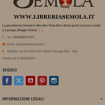
La giocolibreria Semola ti offre oltre 7mila libri e 8mila giochi, la trovi in
centro
.
[...]
a Cavriago (Reggio Emilia).
Tel:
+39 0522371517
Email: info@libreriasemola.it
indirizzo: via De Amicis 5D, 42025 Cavriago (RE) - Italy
Partita Iva: 01566550339
SEGUICI
Facebook
Twitter
YouTube
Pinterest
Instagram
INFORMAZIONI LEGALI