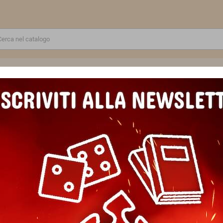
RE
GIOCATTOLI E MODELLINI
PUZZLE E COSTRUZIONI
SCUOLA E TEMPO LIBERO
 artistico CUDDLY ravensburger 10 COLORI con cornice GOLDEN RETRIE
CREART kit artistico CUDDLY 
cornice GOLDEN RETRIEVERS e
Marca
Ravensburger
Riferimento
4005555230915
In magazzino
2 Articoli