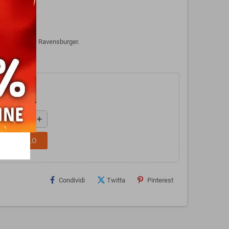
10 COLORI di Ravensburger.
add
L CARRELLO
Condividi
Twitta
Pinterest