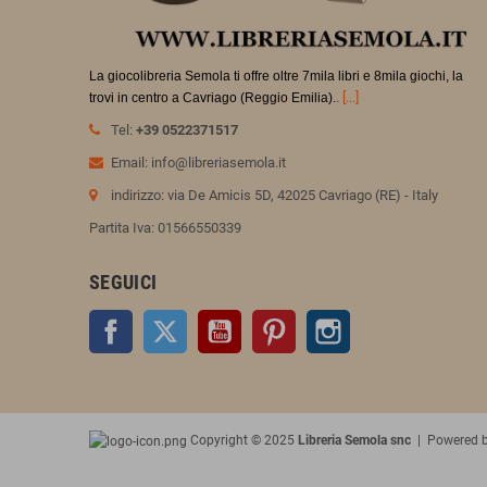
La giocolibreria Semola ti offre oltre 7mila libri e 8mila giochi, la
.
[...]
trovi in
centro a Cavriago (Reggio Emilia).
Tel:
+39 0522371517
Email: info@libreriasemola.it
indirizzo: via De Amicis 5D, 42025 Cavriago (RE) - Italy
Partita Iva: 01566550339
SEGUICI
Facebook
Twitter
YouTube
Pinterest
Instagram
Copyright © 2025
Libreria Semola snc
| Powered 