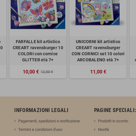
o
FARFALLE kit artistico
UNICORNI kit artistico
10
CREART ravensburger 10
CREART ravensburger
COLORI con cornice
CON CORNICI set 10 colori
GLITTER età 7+
ARCOBALENO età 7+
10,00 €
11,00 €
12,50 €
INFORMAZIONI LEGALI
PAGINE SPECIALI
Pagamenti, spedizioni e restituzione
Prodotti in sconto
Termini e condizioni d'uso
Novità