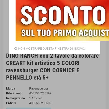
NON MOSTRARE QUESTA FINESTRA DI NUOVO.
DINO RANCH con 2 tavole da colorare
CREART kit artistico 5 COLORI
ravensburger CON CORNICE E
PENNELLO età 5+
Marca
Ravensburger
Riferimento
4005556235599
In magazzino
1 Articolo
EAN13
4005556235599