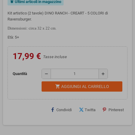
Ultimi articoli in magazzino
notifications_active
Kit artistico (2 tavole) DINO RANCH - CREART - 5 COLORI di
Ravensburger.
Dimensioni: circa 32 x 22 cm.
Età: 5+
17,99 €
Tasse incluse
remove
add
Quantità
shopping_cart
AGGIUNGI AL CARRELLO
Condividi
Twitta
Pinterest