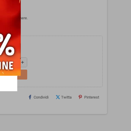
 da Sentosphere.
add
L CARRELLO
Condividi
Twitta
Pinterest