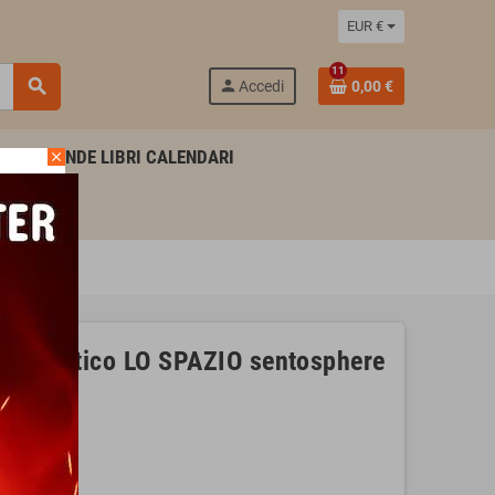
EUR €
11
search
person
Accedi
0,00 €
AGENDE LIBRI CALENDARI
close
tà 4+
 artistico LO SPAZIO sentosphere