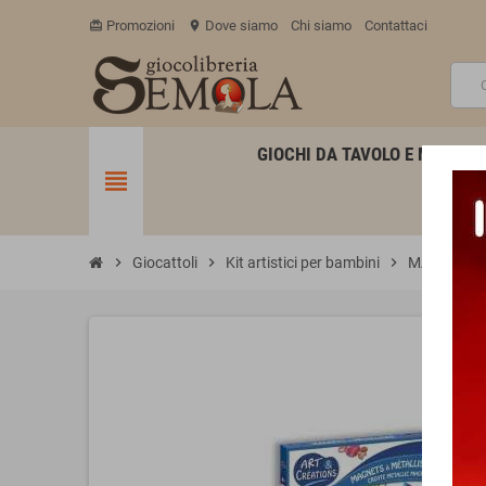
Promozioni
Dove siamo
Chi siamo
Contattaci
card_giftcard
location_on
GIOCHI DA TAVOLO E MINIATU
view_headline
chevron_right
Giocattoli
chevron_right
Kit artistici per bambini
chevron_right
MAGNETI DA