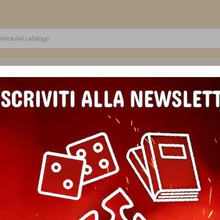
RE
GIOCATTOLI E MODELLINI
PUZZLE E COSTRUZIONI
SCUOLA E TEMPO LIBERO
 METALLIZZARE kit artistico LO SPAZIO sentosphere SET COMPLETO e
MAGNETI DA METALLIZZARE kit
SET COMPLETO età 4+
Marca
SentoSphere
Riferimento
3373910020343
EAN13
3373910020343