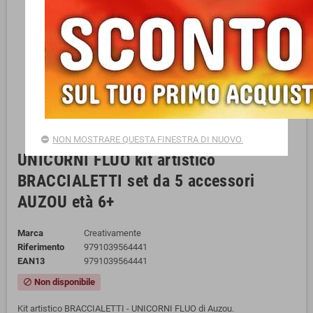
NON MOSTRARE QUESTA FINESTRA DI NUOVO.
UNICORNI FLUO kit artistico
BRACCIALETTI set da 5 accessori
AUZOU età 6+
Marca
Creativamente
Riferimento
9791039564441
EAN13
9791039564441
Non disponibile
block
Kit artistico BRACCIALETTI - UNICORNI FLUO di Auzou.