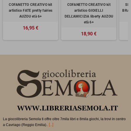
COFANETTO CREATIVO kit
COFANETTO CREATIVO kit
SET
artistico FATE pretty fairies
artistico GIOIELLI
BRAC
AUZOU età 6+
DELL'AMICIZIA liberty AUZOU
età 6+
16,95 €
18,90 €
La giocolibreria Semola ti offre oltre 7mila libri e 8mila giochi, la trovi in
centro
.
[...]
a Cavriago (Reggio Emilia).