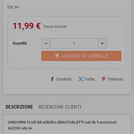
Età: 6+
11,99 €
Tasse incluse
remove
add
Quantità
shopping_cart
AGGIUNGI AL CARRELLO
Condividi
Twitta
Pinterest
DESCRIZIONE
RECENSIONI CLIENTI
UNICORNI FLUO kit artistico BRACCIALETTI set da 5 accessori
AUZOU età 6+