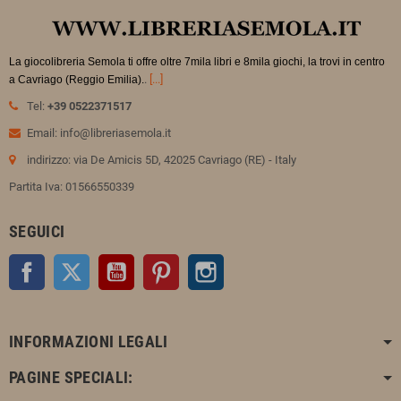
La giocolibreria Semola ti offre oltre 7mila libri e 8mila giochi, la trovi in
centro
.
[...]
a Cavriago (Reggio Emilia).
Tel:
+39 0522371517
Email: info@libreriasemola.it
indirizzo: via De Amicis 5D, 42025 Cavriago (RE) - Italy
Partita Iva: 01566550339
SEGUICI
Facebook
Twitter
YouTube
Pinterest
Instagram
INFORMAZIONI LEGALI
PAGINE SPECIALI: