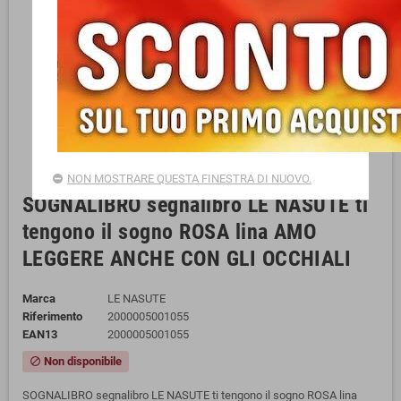
NON MOSTRARE QUESTA FINESTRA DI NUOVO.
SOGNALIBRO segnalibro LE NASUTE ti
tengono il sogno ROSA lina AMO
LEGGERE ANCHE CON GLI OCCHIALI
Marca
LE NASUTE
Riferimento
2000005001055
EAN13
2000005001055
Non disponibile
block
SOGNALIBRO segnalibro LE NASUTE ti tengono il sogno ROSA lina