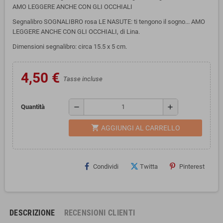
AMO LEGGERE ANCHE CON GLI OCCHIALI
Segnalibro SOGNALIBRO rosa LE NASUTE: ti tengono il sogno... AMO
LEGGERE ANCHE CON GLI OCCHIALI, di Lina.
Dimensioni segnalibro: circa 15.5 x 5 cm.
4,50 €
Tasse incluse
remove
add
Quantità
shopping_cart
AGGIUNGI AL CARRELLO
Condividi
Twitta
Pinterest
DESCRIZIONE
RECENSIONI CLIENTI