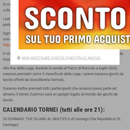
Si svolgerà da gennaio a luglio 2025 in 7 location legate al mondo della
cultura e del gioco, in provincia di Reggio Emilia.
I partecipanti potranno iscriversi ai singoli incontri anche se non hanno
partecipato a quelli precedenti.
Ogni incontro fornirà punti a tutti i partecipanti; i punti andranno a comporre
una classifica generale che sarà visibile sul sito
https://www.libreriasemola.it/legagdt2025
Il vincitore di ogni incontro riceverà in premio un gioco da tavolo offerto da
NON MOSTRARE QUESTA FINESTRA DI NUOVO.
Giocolibreria Semola.
Alla fine della Lega, durante la serata al Parco di Roncolo a luglio 2025,
saranno premiati i primi 3 classificati della Lega. I premi saranno giochi da
tavolo offerti da Giocolibreria Semola.
Saranno inoltre premiati tutti i partecipanti che avranno preso parte ad
almeno 3 tornei; il premio sarà un gadget legato al mondo dei giochi da
tavolo.
CALENDARIO TORNEI (tutti alle ore 21):
20 GENNAIO: THE ISLAND AL MULTIPLO di Cavriago (Via Repubblica 23,
Cavriago)