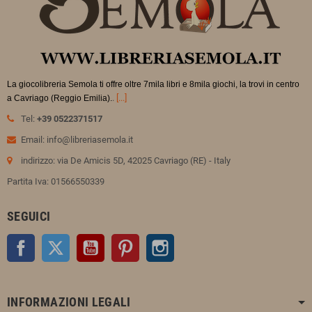
La giocolibreria Semola ti offre oltre 7mila libri e 8mila giochi, la trovi in
centro
.
[...]
a Cavriago (Reggio Emilia).
Tel:
+39 0522371517
Email: info@libreriasemola.it
indirizzo: via De Amicis 5D, 42025 Cavriago (RE) - Italy
Partita Iva: 01566550339
SEGUICI
Facebook
Twitter
YouTube
Pinterest
Instagram
INFORMAZIONI LEGALI