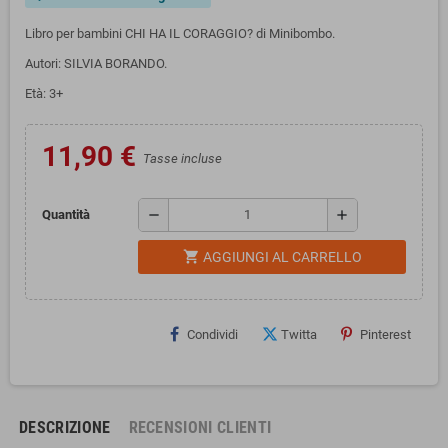
Libro per bambini CHI HA IL CORAGGIO? di Minibombo.
Autori: SILVIA BORANDO.
Età: 3+
11,90 €
Tasse incluse
remove
add
Quantità
shopping_cart
AGGIUNGI AL CARRELLO
Condividi
Twitta
Pinterest
DESCRIZIONE
RECENSIONI CLIENTI