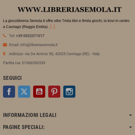
La giocolibreria Semola ti offre oltre 7mila libri e 8mila giochi, la trovi in
centro
.
[...]
a Cavriago (Reggio Emilia).
Tel:
+39 0522371517
Email: info@libreriasemola.it
indirizzo: via De Amicis 5D, 42025 Cavriago (RE) - Italy
Partita Iva: 01566550339
SEGUICI
Facebook
Twitter
YouTube
Pinterest
Instagram
INFORMAZIONI LEGALI
PAGINE SPECIALI: