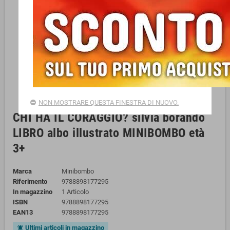
NON MOSTRARE QUESTA FINESTRA DI NUOVO.
CHI HA IL CORAGGIO? silvia borando
LIBRO albo illustrato MINIBOMBO età
3+
Marca
Minibombo
Riferimento
9788898177295
In magazzino
1 Articolo
ISBN
9788898177295
EAN13
9788898177295
Ultimi articoli in magazzino
notifications_active