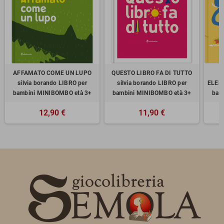
AFFAMATO COME UN LUPO
QUESTO LIBRO FA DI TUTTO
I
silvia borando LIBRO per
silvia borando LIBRO per
ELEFA
bambini MINIBOMBO età 3+
bambini MINIBOMBO età 3+
bam
12,90 €
11,90 €