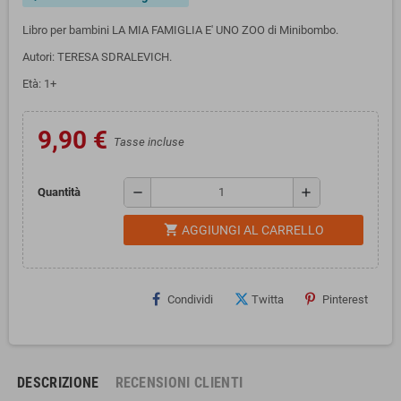
Libro per bambini LA MIA FAMIGLIA E' UNO ZOO di Minibombo.
Autori: TERESA SDRALEVICH.
Età: 1+
9,90 €
Tasse incluse
remove
add
Quantità
shopping_cart
AGGIUNGI AL CARRELLO
Condividi
Twitta
Pinterest
DESCRIZIONE
RECENSIONI CLIENTI