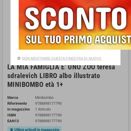
NON MOSTRARE QUESTA FINESTRA DI NUOVO.
LA MIA FAMIGLIA E' UNO ZOO teresa
sdralevich LIBRO albo illustrato
MINIBOMBO età 1+
Marca
Minibombo
Riferimento
9788898177790
In magazzino
1 Articolo
ISBN
9788898177790
EAN13
9788898177790
Ultimi articoli in magazzino
notifications_active