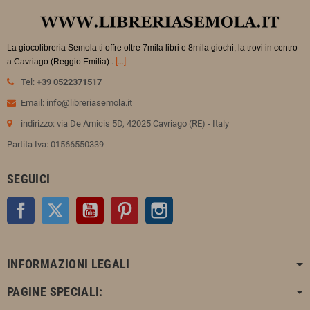
La giocolibreria Semola ti offre oltre 7mila libri e 8mila giochi, la trovi in
centro
.
[...]
a Cavriago (Reggio Emilia).
Tel:
+39 0522371517
Email: info@libreriasemola.it
indirizzo: via De Amicis 5D, 42025 Cavriago (RE) - Italy
Partita Iva: 01566550339
SEGUICI
Facebook
Twitter
YouTube
Pinterest
Instagram
INFORMAZIONI LEGALI
PAGINE SPECIALI: