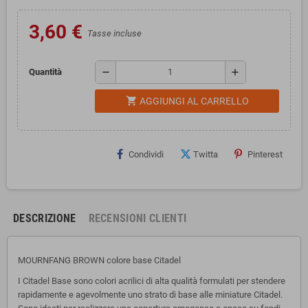
3,60 €
Tasse incluse
remove
add
Quantità
shopping_cart
AGGIUNGI AL CARRELLO
Condividi
Twitta
Pinterest
DESCRIZIONE
RECENSIONI CLIENTI
MOURNFANG BROWN colore base Citadel
I Citadel Base sono colori acrilici di alta qualità formulati per stendere
rapidamente e agevolmente uno strato di base alle miniature Citadel.