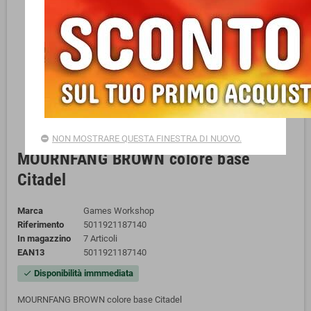
NON MOSTRARE QUESTA FINESTRA DI NUOVO.
MOURNFANG BROWN colore base
Citadel
Marca
Games Workshop
Riferimento
5011921187140
In magazzino
7 Articoli
EAN13
5011921187140
Disponibilità immmediata
check
MOURNFANG BROWN colore base Citadel