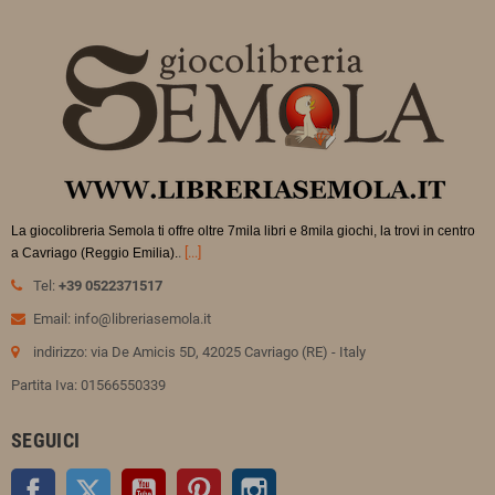
La giocolibreria Semola ti offre oltre 7mila libri e 8mila giochi, la trovi in
centro
.
[...]
a Cavriago (Reggio Emilia).
Tel:
+39 0522371517
Email: info@libreriasemola.it
indirizzo: via De Amicis 5D, 42025 Cavriago (RE) - Italy
Partita Iva: 01566550339
SEGUICI
Facebook
Twitter
YouTube
Pinterest
Instagram