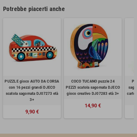
Potrebbe piacerti anche
PUZZLE gioco AUTO DA CORSA
COCO TUCANO puzzle 24
PU
con 16 pezzi grandi DJECO
PEZZI scatola sagomata DJECO
sago
scatola sagomata DJ07273 età
gioco creativo DJ07283 età 3+
carto
3+
14,90 €
9,90 €