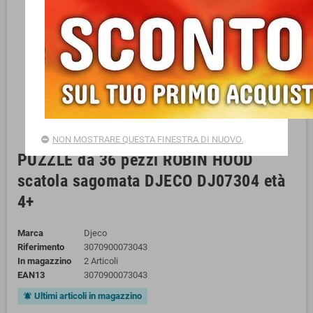
NON MOSTRARE QUESTA FINESTRA DI NUOVO.
PUZZLE da 36 pezzi ROBIN HOOD
scatola sagomata DJECO DJ07304 età
4+
Marca
Djeco
Riferimento
3070900073043
In magazzino
2 Articoli
EAN13
3070900073043
Ultimi articoli in magazzino
notifications_active