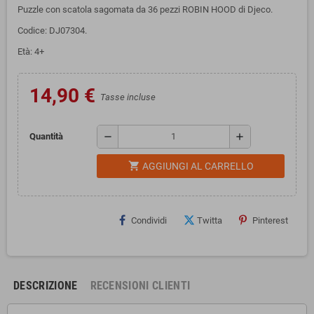
Puzzle con scatola sagomata da 36 pezzi ROBIN HOOD di Djeco.
Codice: DJ07304.
Età: 4+
14,90 €
Tasse incluse
remove
add
Quantità
shopping_cart
AGGIUNGI AL CARRELLO
Condividi
Twitta
Pinterest
DESCRIZIONE
RECENSIONI CLIENTI