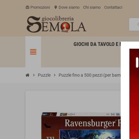
Promozioni
Dove siamo
Chi siamo
Contattaci
card_giftcard
location_on
GIOCHI DA TAVOLO E MINIATU
view_headline
chevron_right
Puzzle
chevron_right
Puzzle fino a 500 pezzi (per bambini)
chevron_right