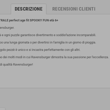
DESCRIZIONE
RECENSIONI CLIENTI
ALE perfect age fit SPOOKY FUN età 6+
ensburger.
tà e ogni puzzle garantisce divertimento e soddisfazione incomparabili.
una lunga giornata o per divertirsi in famiglia in un giorno di pioggia.
olo pezzè è unico e si incastra perfettamente con gli altri.
uno dei molti modi in cui Ravensburger dimostra la sua passione per l'eccellenza.
di qualità Ravensburger!