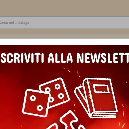
RE
GIOCATTOLI E MODELLINI
PUZZLE E COSTRUZIONI
SCUOLA E TEMPO LIBERO
PUZZLE 100 PEZZI XXL ravensburger DIVERTIMENTO SPETTRALE perfect
PUZZLE 100 PEZZI XXL raven
SPETTRALE perfect age fit SP
Marca
Ravensburger
Riferimento
4005555042471
In magazzino
1 Articolo