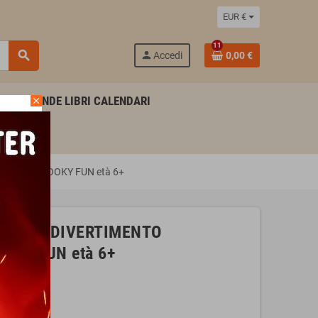
EUR €
11
search
person
Accedi
0,00 €
AGENDE LIBRI CALENDARI
close
 age fit SPOOKY FUN età 6+
sburger DIVERTIMENTO
OOKY FUN età 6+