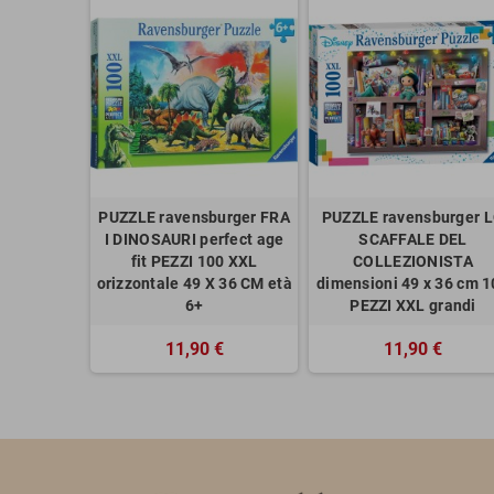
PUZZLE ravensburger FRA
PUZZLE ravensburger 
I DINOSAURI perfect age
SCAFFALE DEL
fit PEZZI 100 XXL
COLLEZIONISTA
orizzontale 49 X 36 CM età
dimensioni 49 x 36 cm 1
6+
PEZZI XXL grandi
11,90 €
11,90 €