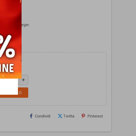
di Ravensburger.
add
L CARRELLO
Condividi
Twitta
Pinterest