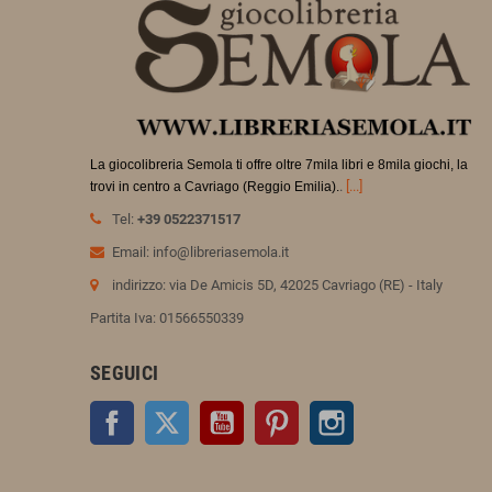
La giocolibreria Semola ti offre oltre 7mila libri e 8mila giochi, la
.
[...]
trovi in
centro a Cavriago (Reggio Emilia).
Tel:
+39 0522371517
Email: info@libreriasemola.it
indirizzo: via De Amicis 5D, 42025 Cavriago (RE) - Italy
Partita Iva: 01566550339
SEGUICI
Facebook
Twitter
YouTube
Pinterest
Instagram