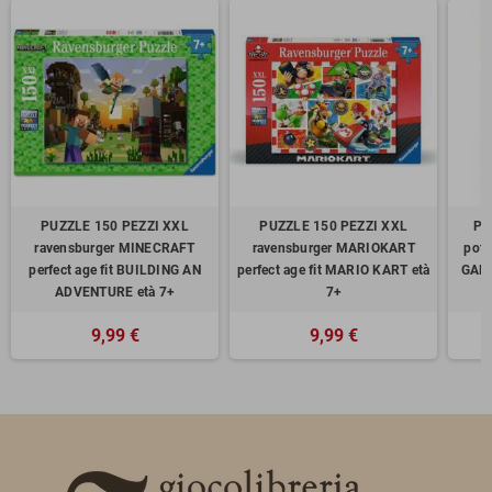
PUZZLE 150 PEZZI XXL
PUZZLE 150 PEZZI XXL
PU
ravensburger MINECRAFT
ravensburger MARIOKART
pot
perfect age fit BUILDING AN
perfect age fit MARIO KART età
GALA
ADVENTURE età 7+
7+
9,99 €
9,99 €