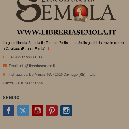
La giocolibreria Semola ti offre oltre 7mila libri e 8mila giochi, la trovi in
centro
.
[...]
a Cavriago (Reggio Emilia).
Tel:
+39 0522371517
Email: info@libreriasemola.it
indirizzo: via De Amicis 5D, 42025 Cavriago (RE) - Italy
Partita Iva: 01566550339
SEGUICI
Facebook
Twitter
YouTube
Pinterest
Instagram