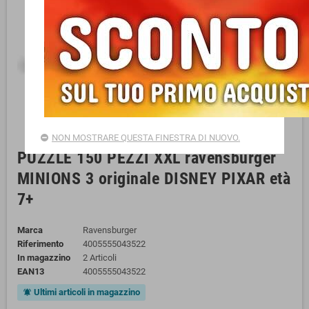
NON MOSTRARE QUESTA FINESTRA DI NUOVO.
PUZZLE 150 PEZZI XXL ravensburger
MINIONS 3 originale DISNEY PIXAR età
7+
Marca
Ravensburger
Riferimento
4005555043522
In magazzino
2 Articoli
EAN13
4005555043522
Ultimi articoli in magazzino
notifications_active