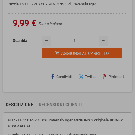
Puzzle 150 PEZZI XXL - MINIONS 3 di Ravensburger.
9,99 €
Tasse incluse
remove
add
Quantità
shopping_cart
AGGIUNGI AL CARRELLO
Condividi
Twitta
Pinterest
DESCRIZIONE
RECENSIONI CLIENTI
PUZZLE 150 PEZZI XXL ravensburger MINIONS 3 originale DISNEY
PIXAR età 7+