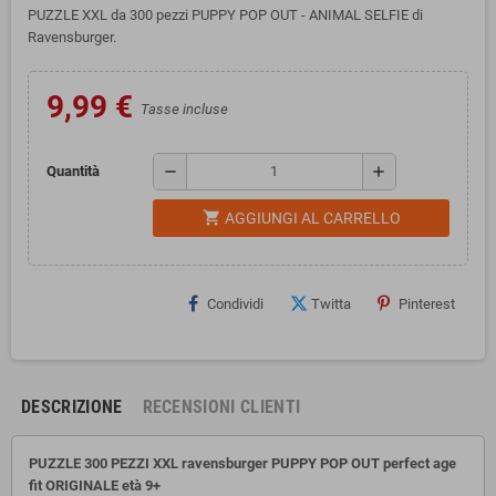
PUZZLE XXL da 300 pezzi PUPPY POP OUT - ANIMAL SELFIE di
Ravensburger.
9,99 €
Tasse incluse
remove
add
Quantità
shopping_cart
AGGIUNGI AL CARRELLO
Condividi
Twitta
Pinterest
DESCRIZIONE
RECENSIONI CLIENTI
PUZZLE 300 PEZZI XXL ravensburger PUPPY POP OUT perfect age
fit ORIGINALE età 9+