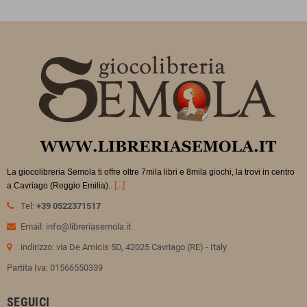
La giocolibreria Semola ti offre oltre 7mila libri e 8mila giochi, la trovi in
centro
.
[...]
a Cavriago (Reggio Emilia).
Tel:
+39 0522371517
Email: info@libreriasemola.it
indirizzo: via De Amicis 5D, 42025 Cavriago (RE) - Italy
Partita Iva: 01566550339
SEGUICI