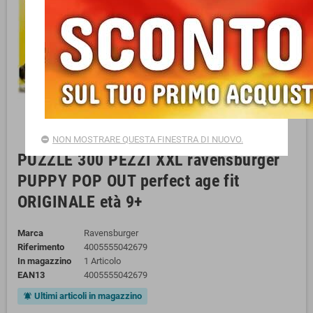
NON MOSTRARE QUESTA FINESTRA DI NUOVO.
PUZZLE 300 PEZZI XXL ravensburger
PUPPY POP OUT perfect age fit
ORIGINALE età 9+
Marca
Ravensburger
Riferimento
4005555042679
In magazzino
1 Articolo
EAN13
4005555042679
Ultimi articoli in magazzino
notifications_active