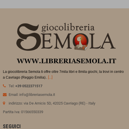
La giocolibreria Semola ti offre oltre 7mila libri e 8mila giochi, la trovi in
centro
.
[...]
a Cavriago (Reggio Emilia).
Tel:
+39 0522371517
Email: info@libreriasemola.it
indirizzo: via De Amicis 5D, 42025 Cavriago (RE) - Italy
Partita Iva: 01566550339
SEGUICI