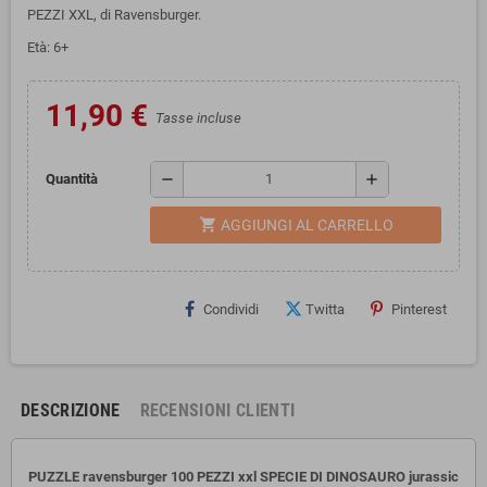
PEZZI XXL, di Ravensburger.
Età: 6+
11,90 €
Tasse incluse
remove
add
Quantità
shopping_cart
AGGIUNGI AL CARRELLO
Condividi
Twitta
Pinterest
DESCRIZIONE
RECENSIONI CLIENTI
PUZZLE ravensburger 100 PEZZI xxl SPECIE DI DINOSAURO jurassic