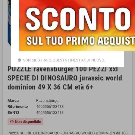
NON MOSTRARE QUESTA FINESTRA DI NUOVO.
PUZZLE ravensburger 100 PEZZI xxl
SPECIE DI DINOSAURO jurassic world
dominion 49 X 36 CM età 6+
Marca
Ravensburger
Riferimento
4005556133413
EAN13
4005556133413
Non disponibile
block
Puzzle SPECIE DI DINOSAURO - JURASSIC WORLD DOMINION da 100