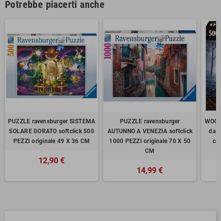
Potrebbe piacerti anche
PUZZLE ravensburger SISTEMA
PUZZLE ravensburger
WOOD
SOLARE DORATO softclick 500
AUTUNNO A VENEZIA softclick
da 
PEZZI originale 49 X 36 CM
1000 PEZZI originale 70 X 50
co
CM
12,90 €
14,99 €