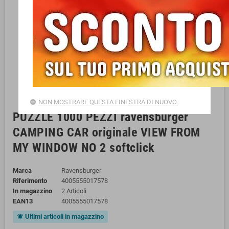
NON MOSTRARE QUESTA FINESTRA DI NUOVO.
PUZZLE 1000 PEZZI ravensburger
CAMPING CAR originale VIEW FROM
MY WINDOW NO 2 softclick
Marca
Ravensburger
Riferimento
4005555017578
In magazzino
2 Articoli
EAN13
4005555017578
Ultimi articoli in magazzino
notifications_active