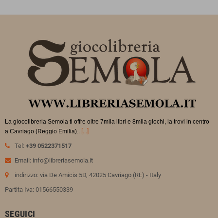
La giocolibreria Semola ti offre oltre 7mila libri e 8mila giochi, la trovi in
centro
.
[...]
a Cavriago (Reggio Emilia).
Tel:
+39 0522371517
Email: info@libreriasemola.it
indirizzo: via De Amicis 5D, 42025 Cavriago (RE) - Italy
Partita Iva: 01566550339
SEGUICI