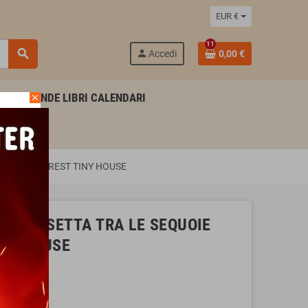
EUR €
11
search
person
Accedi
0,00 €
AGENDE LIBRI CALENDARI
close
 REDWOOD FOREST TINY HOUSE
rger CASETTA TRA LE SEQUOIE
INY HOUSE