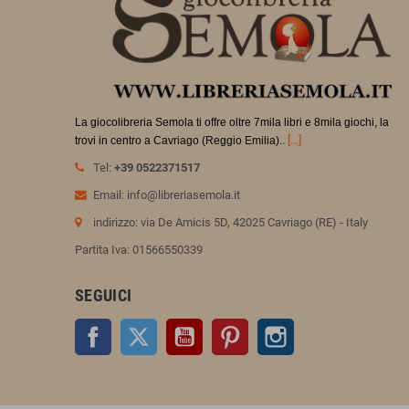
La giocolibreria Semola ti offre oltre 7mila libri e 8mila giochi, la
.
[...]
trovi in
centro a Cavriago (Reggio Emilia).
Tel:
+39 0522371517
Email: info@libreriasemola.it
indirizzo: via De Amicis 5D, 42025 Cavriago (RE) - Italy
Partita Iva: 01566550339
SEGUICI
Facebook
Twitter
YouTube
Pinterest
Instagram