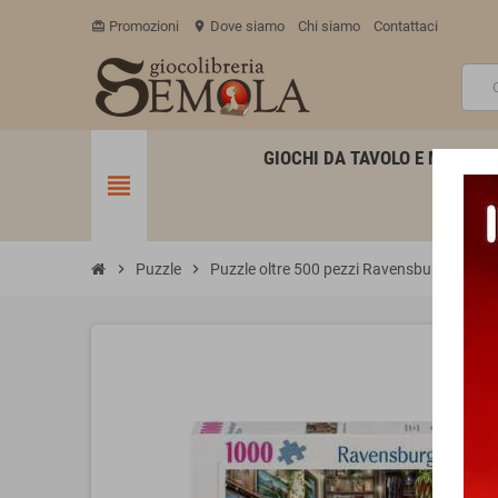
Promozioni
Dove siamo
Chi siamo
Contattaci
card_giftcard
location_on
GIOCHI DA TAVOLO E MINIATU
view_headline
chevron_right
Puzzle
chevron_right
Puzzle oltre 500 pezzi Ravensburger
chevron_right
P