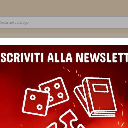
RE
GIOCATTOLI E MODELLINI
PUZZLE E COSTRUZIONI
SCUOLA E TEMPO LIBERO
UZZLE 1000 PEZZI ravensburger CASETTA TRA LE SEQUOIE originale
PUZZLE 1000 PEZZI ravensbu
originale REDWOOD FOREST T
Marca
Ravensburger
Riferimento
4005555006343
In magazzino
2 Articoli