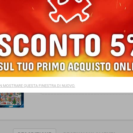
EAN13
4005555017585
Ultimi articoli in magazzino
notifications_active
Puzzle da 1000 pezzi CHRISTMAS TOWN - NATALE di R
14,99 €
Tasse incluse
remove
Quantità
zoom_out_map
shopping_cart
AGGIUNGI A
N MOSTRARE QUESTA FINESTRA DI NUOVO.