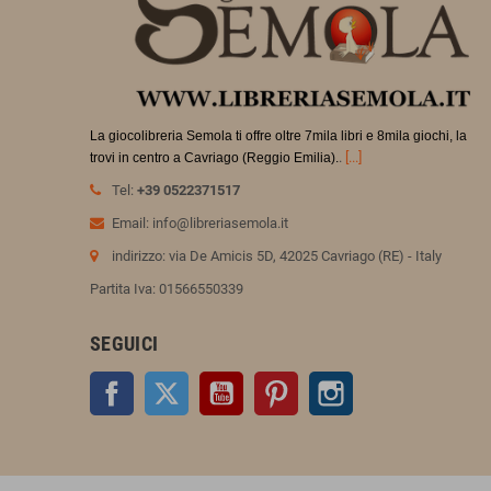
La giocolibreria Semola ti offre oltre 7mila libri e 8mila giochi, la
.
[...]
trovi in
centro a Cavriago (Reggio Emilia).
Tel:
+39 0522371517
Email: info@libreriasemola.it
indirizzo: via De Amicis 5D, 42025 Cavriago (RE) - Italy
Partita Iva: 01566550339
SEGUICI
Facebook
Twitter
YouTube
Pinterest
Instagram