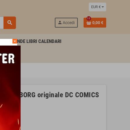
EUR €
11
search
person
Accedi
0,00 €
AGENDE LIBRI CALENDARI
close
ger CYBORG originale DC COMICS