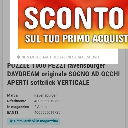
NON MOSTRARE QUESTA FINESTRA DI NUOVO.
PUZZLE 1000 PEZZI ravensburger
DAYDREAM originale SOGNO AD OCCHI
APERTI softclick VERTICALE
Marca
Ravensburger
Riferimento
4005555019725
In magazzino
2 Articoli
EAN13
4005555019725
Ultimi articoli in magazzino
notifications_active