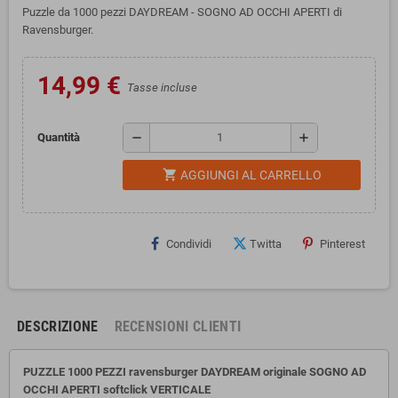
Puzzle da 1000 pezzi DAYDREAM - SOGNO AD OCCHI APERTI di
Ravensburger.
14,99 €
Tasse incluse
remove
add
Quantità
shopping_cart
AGGIUNGI AL CARRELLO
Condividi
Twitta
Pinterest
DESCRIZIONE
RECENSIONI CLIENTI
PUZZLE 1000 PEZZI ravensburger DAYDREAM originale SOGNO AD
OCCHI APERTI
softclick VERTICALE