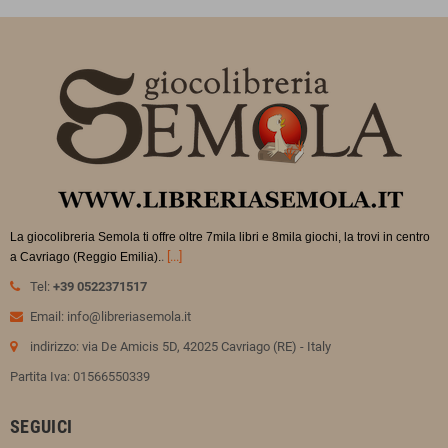
La giocolibreria Semola ti offre oltre 7mila libri e 8mila giochi, la trovi in
centro
.
[...]
a Cavriago (Reggio Emilia).
Tel:
+39 0522371517
Email: info@libreriasemola.it
indirizzo: via De Amicis 5D, 42025 Cavriago (RE) - Italy
Partita Iva: 01566550339
SEGUICI