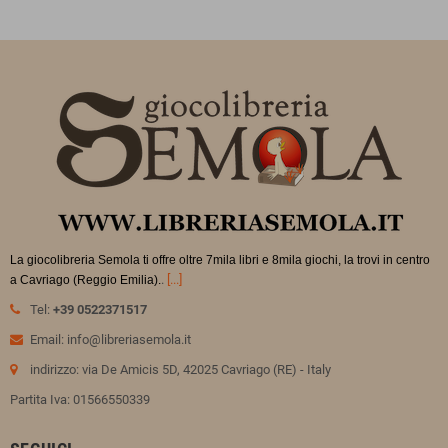
La giocolibreria Semola ti offre oltre 7mila libri e 8mila giochi, la trovi in
centro
.
[...]
a Cavriago (Reggio Emilia).
Tel:
+39 0522371517
Email: info@libreriasemola.it
indirizzo: via De Amicis 5D, 42025 Cavriago (RE) - Italy
Partita Iva: 01566550339