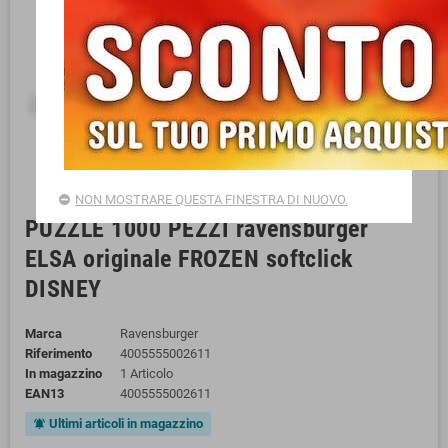
NON MOSTRARE QUESTA FINESTRA DI NUOVO.
PUZZLE 1000 PEZZI ravensburger
ELSA originale FROZEN softclick
DISNEY
Marca
Ravensburger
Riferimento
4005555002611
In magazzino
1 Articolo
EAN13
4005555002611
Ultimi articoli in magazzino
notifications_active