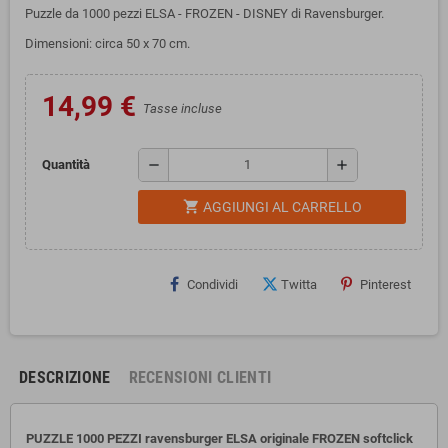
Puzzle da 1000 pezzi ELSA - FROZEN - DISNEY di Ravensburger.
Dimensioni: circa 50 x 70 cm.
14,99 €
Tasse incluse
remove
add
Quantità
shopping_cart
AGGIUNGI AL CARRELLO
Condividi
Twitta
Pinterest
DESCRIZIONE
RECENSIONI CLIENTI
PUZZLE 1000 PEZZI ravensburger ELSA originale FROZEN
softclick