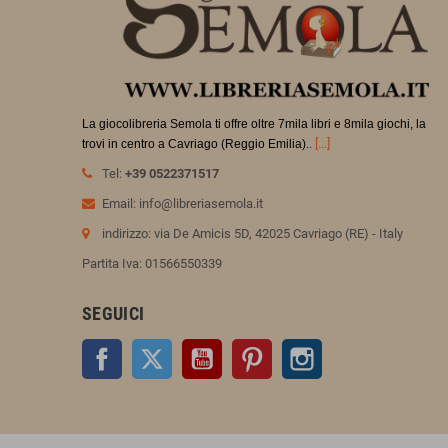
La giocolibreria Semola ti offre oltre 7mila libri e 8mila giochi, la
.
[...]
trovi in
centro a Cavriago (Reggio Emilia).
Tel:
+39 0522371517
Email: info@libreriasemola.it
indirizzo: via De Amicis 5D, 42025 Cavriago (RE) - Italy
Partita Iva: 01566550339
SEGUICI
Facebook
Twitter
YouTube
Pinterest
Instagram