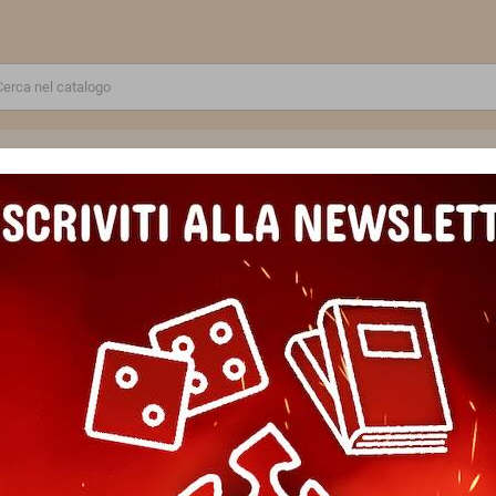
RE
GIOCATTOLI E MODELLINI
PUZZLE E COSTRUZIONI
SCUOLA E TEMPO LIBERO
UZZLE 1000 PEZZI ravensburger IL VIAGGIO DI FRODO originale THE 
PUZZLE 1000 PEZZI ravensburg
THE LORD OF THE RINGS
Marca
Ravensburger
Riferimento
4005555018100
In magazzino
1 Articolo