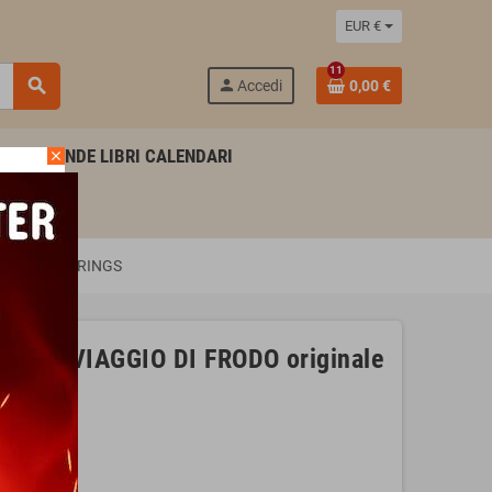
EUR €
11
search
person
Accedi
0,00 €
AGENDE LIBRI CALENDARI
close
LORD OF THE RINGS
er IL VIAGGIO DI FRODO originale