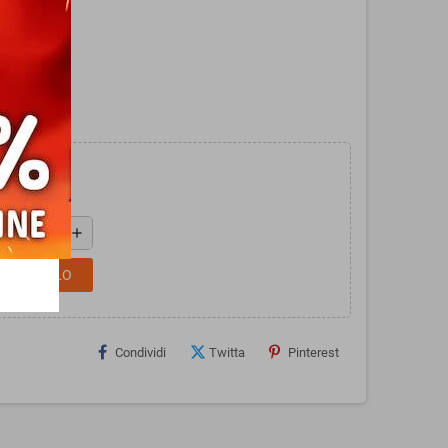
urger.
add
L CARRELLO
Condividi
Twitta
Pinterest