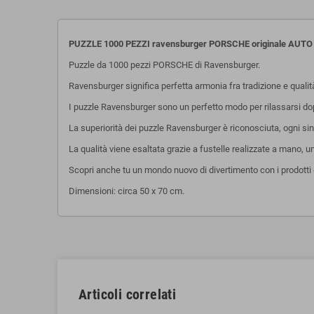
PUZZLE 1000 PEZZI ravensburger PORSCHE originale
AUTO
Puzzle da 1000 pezzi PORSCHE di Ravensburger.
Ravensburger significa perfetta armonia fra tradizione e quali
I puzzle Ravensburger sono un perfetto modo per rilassarsi dopo 
La superiorità dei puzzle Ravensburger è riconosciuta, ogni sing
La qualità viene esaltata grazie a fustelle realizzate a mano, 
Scopri anche tu un mondo nuovo di divertimento con i prodotti 
Dimensioni: circa 50 x 70 cm.
Articoli correlati