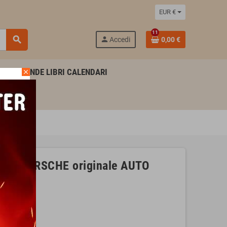
EUR €
11
search
person
Accedi
0,00 €
AGENDE LIBRI CALENDARI
close
ger PORSCHE originale AUTO