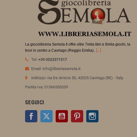
La giocolibreria Semola ti offre oltre 7mila libri e 8mila giochi, la
.
[...]
trovi in
centro a Cavriago (Reggio Emilia).
Tel:
+39 0522371517
Email: info@libreriasemola.it
indirizzo: via De Amicis 5D, 42025 Cavriago (RE) - Italy
Partita Iva: 01566550339
SEGUICI
Facebook
Twitter
YouTube
Pinterest
Instagram