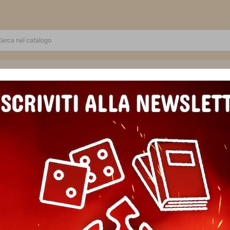
RE
GIOCATTOLI E MODELLINI
PUZZLE E COSTRUZIONI
SCUOLA E TEMPO LIBERO
UZZLE 1000 PEZZI ravensburger PORSCHE originale AUTO softclick
PUZZLE 1000 PEZZI ravensbur
softclick
Marca
Ravensburger
Riferimento
4005555006916
In magazzino
1 Articolo