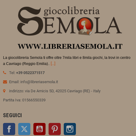
La giocolibreria Semola ti offre oltre 7mila libri e 8mila giochi, la trovi in
centro
.
[...]
a Cavriago (Reggio Emilia).
Tel:
+39 0522371517
Email: info@libreriasemola.it
indirizzo: via De Amicis 5D, 42025 Cavriago (RE) - Italy
Partita Iva: 01566550339
SEGUICI
Facebook
Twitter
YouTube
Pinterest
Instagram