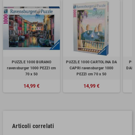
PUZZLE 1000 BURANO
PUZZLE 1000 CARTOLINA DA
PU
ravensburger 1000 PEZZI cm
CAPRI ravensburger 1000
DALL
70 x 50
PEZZI cm 70 x 50
1
14,99 €
14,99 €
Articoli correlati