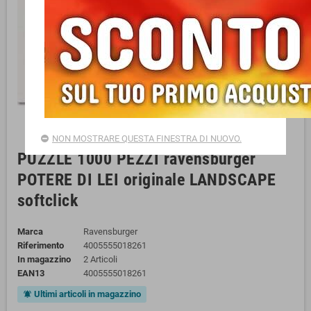
NON MOSTRARE QUESTA FINESTRA DI NUOVO.
PUZZLE 1000 PEZZI ravensburger
POTERE DI LEI originale LANDSCAPE
softclick
Marca
Ravensburger
Riferimento
4005555018261
In magazzino
2 Articoli
EAN13
4005555018261
Ultimi articoli in magazzino
notifications_active