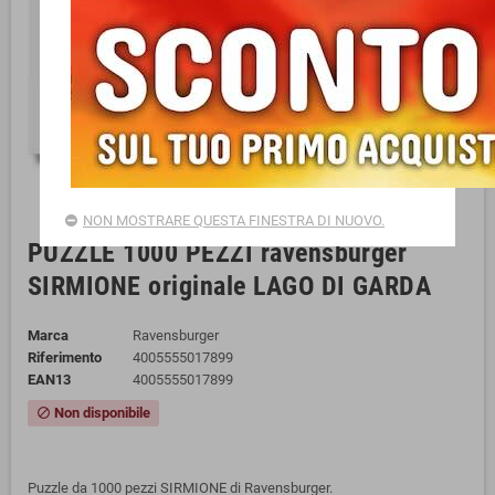
NON MOSTRARE QUESTA FINESTRA DI NUOVO.
PUZZLE 1000 PEZZI ravensburger
SIRMIONE originale LAGO DI GARDA
Marca
Ravensburger
Riferimento
4005555017899
EAN13
4005555017899
Non disponibile
block
Puzzle da 1000 pezzi SIRMIONE di Ravensburger.