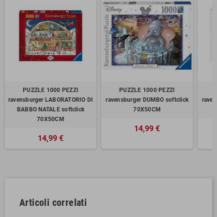
PUZZLE 1000 PEZZI
PUZZLE 1000 PEZZI
ravensburger LABORATORIO DI
ravensburger DUMBO softclick
rave
BABBO NATALE softclick
70X50CM
70X50CM
14,99 €
14,99 €
Articoli correlati