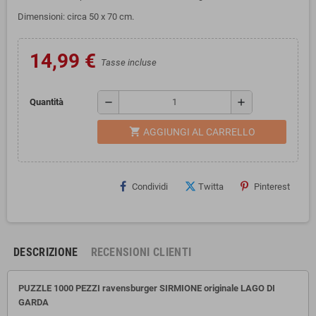
Dimensioni: circa 50 x 70 cm.
14,99 €
Tasse incluse
remove
add
Quantità
shopping_cart
AGGIUNGI AL CARRELLO
Condividi
Twitta
Pinterest
DESCRIZIONE
RECENSIONI CLIENTI
PUZZLE 1000 PEZZI ravensburger SIRMIONE originale LAGO DI
GARDA