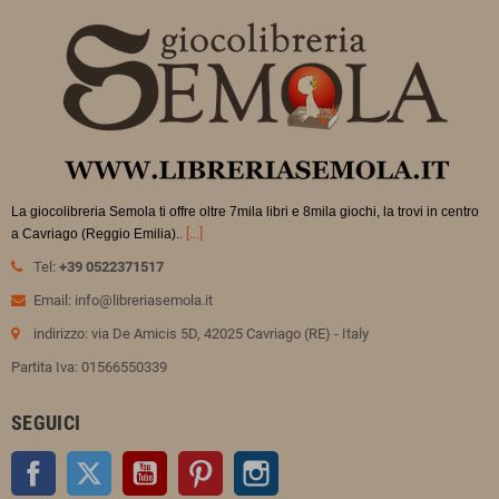
La giocolibreria Semola ti offre oltre 7mila libri e 8mila giochi, la trovi in
centro
.
[...]
a Cavriago (Reggio Emilia).
Tel:
+39 0522371517
Email: info@libreriasemola.it
indirizzo: via De Amicis 5D, 42025 Cavriago (RE) - Italy
Partita Iva: 01566550339
SEGUICI
Facebook
Twitter
YouTube
Pinterest
Instagram