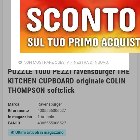
NON MOSTRARE QUESTA FINESTRA DI NUOVO.
PUZZLE 1000 PEZZI ravensburger THE
KITCHEN CUPBOARD originale COLIN
THOMPSON softclick
Marca
Ravensburger
Riferimento
4005555006527
In magazzino
1 Articolo
EAN13
4005555006527
Ultimi articoli in magazzino
notifications_active