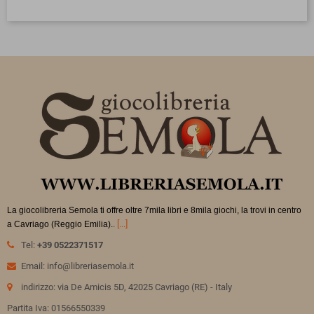
La giocolibreria Semola ti offre oltre 7mila libri e 8mila giochi, la trovi in
centro
.
[...]
a Cavriago (Reggio Emilia).
Tel:
+39 0522371517
Email: info@libreriasemola.it
indirizzo: via De Amicis 5D, 42025 Cavriago (RE) - Italy
Partita Iva: 01566550339