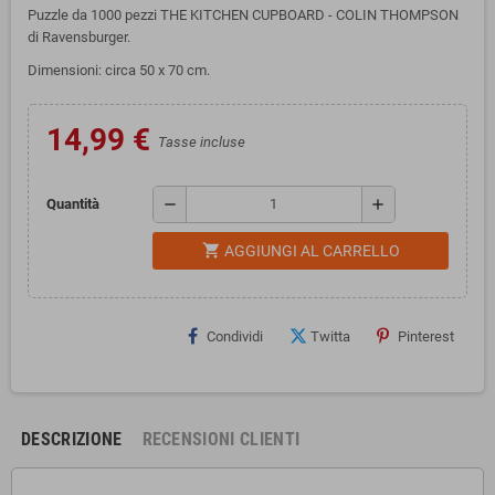
Puzzle da 1000 pezzi THE KITCHEN CUPBOARD - COLIN THOMPSON
di Ravensburger.
Dimensioni: circa 50 x 70 cm.
14,99 €
Tasse incluse
remove
add
Quantità
shopping_cart
AGGIUNGI AL CARRELLO
Condividi
Twitta
Pinterest
DESCRIZIONE
RECENSIONI CLIENTI