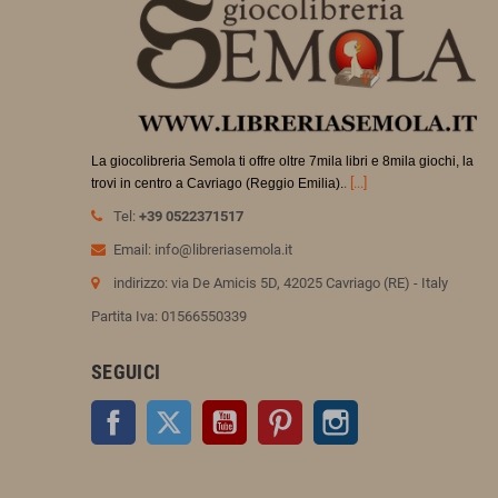
La giocolibreria Semola ti offre oltre 7mila libri e 8mila giochi, la
.
[...]
trovi in
centro a Cavriago (Reggio Emilia).
Tel:
+39 0522371517
Email: info@libreriasemola.it
indirizzo: via De Amicis 5D, 42025 Cavriago (RE) - Italy
Partita Iva: 01566550339
SEGUICI
Facebook
Twitter
YouTube
Pinterest
Instagram