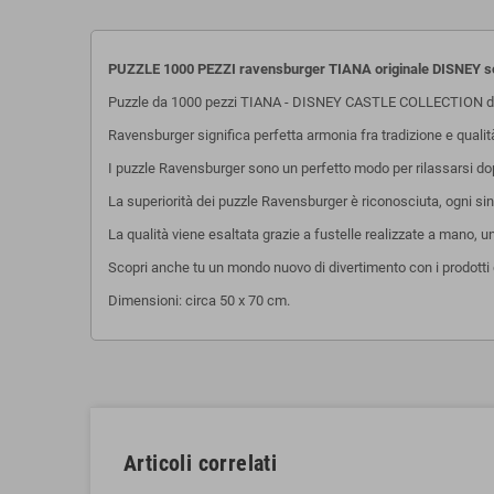
PUZZLE 1000 PEZZI ravensburger TIANA originale DISNEY
s
Puzzle da 1000 pezzi TIANA - DISNEY CASTLE COLLECTION di
Ravensburger significa perfetta armonia fra tradizione e quali
I puzzle Ravensburger sono un perfetto modo per rilassarsi dopo 
La superiorità dei puzzle Ravensburger è riconosciuta, ogni sing
La qualità viene esaltata grazie a fustelle realizzate a mano, 
Scopri anche tu un mondo nuovo di divertimento con i prodotti 
Dimensioni: circa 50 x 70 cm.
Articoli correlati