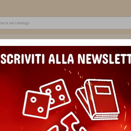
RE
GIOCATTOLI E MODELLINI
PUZZLE E COSTRUZIONI
SCUOLA E TEMPO LIBERO
UZZLE 1000 PEZZI ravensburger TIANA originale DISNEY softclick CA
PUZZLE 1000 PEZZI ravensbur
softclick CASTLE COLLECTION
Marca
Ravensburger
Riferimento
4005555013433
In magazzino
2 Articoli