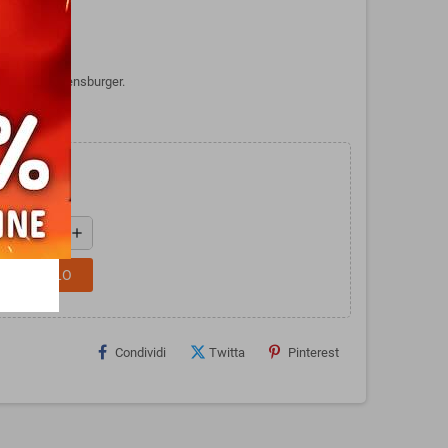
ION di Ravensburger.
add
L CARRELLO
Condividi
Twitta
Pinterest