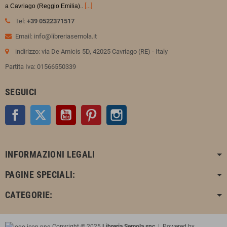
.
[...]
a Cavriago (Reggio Emilia).
Tel:
+39 0522371517
Email: info@libreriasemola.it
indirizzo: via De Amicis 5D, 42025 Cavriago (RE) - Italy
Partita Iva: 01566550339
SEGUICI
Facebook
Twitter
YouTube
Pinterest
Instagram
INFORMAZIONI LEGALI
PAGINE SPECIALI:
CATEGORIE:
Copyright © 2025
Libreria Semola snc
| Powered by