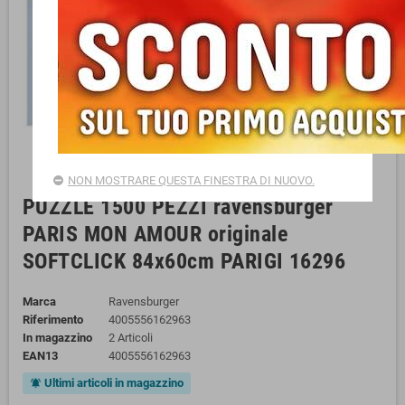
NON MOSTRARE QUESTA FINESTRA DI NUOVO.
PUZZLE 1500 PEZZI ravensburger
PARIS MON AMOUR originale
SOFTCLICK 84x60cm PARIGI 16296
Marca
Ravensburger
Riferimento
4005556162963
In magazzino
2 Articoli
EAN13
4005556162963
Ultimi articoli in magazzino
notifications_active