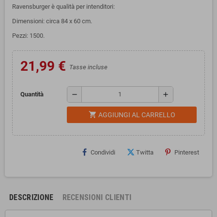
Ravensburger è qualità per intenditori:
Dimensioni: circa 84 x 60 cm.
Pezzi: 1500.
21,99 €
Tasse incluse
remove
add
Quantità
shopping_cart
AGGIUNGI AL CARRELLO
Condividi
Twitta
Pinterest
DESCRIZIONE
RECENSIONI CLIENTI