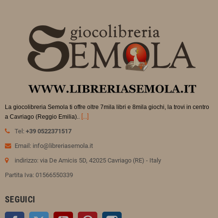
La giocolibreria Semola ti offre oltre 7mila libri e 8mila giochi, la trovi in
centro
.
[...]
a Cavriago (Reggio Emilia).
Tel:
+39 0522371517
Email: info@libreriasemola.it
indirizzo: via De Amicis 5D, 42025 Cavriago (RE) - Italy
Partita Iva: 01566550339
SEGUICI
Facebook
Twitter
YouTube
Pinterest
Instagram