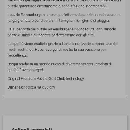
Ravensburger significa perfetta armonia fra tradizione e qualità e ogni
puzzle garantisce divertimento e soddisfazione incomparabili.
I puzzle Ravensburger sono un perfetto modo per rilassarsi dopo una
lunga giornata o per divertirsi in famiglia in un giorno di pioggia.
La superiorità dei puzzle Ravensburger è riconosciuta, ogni singolo
pezzè è unico e si incastra perfettamente con gli altri.
La qualità viene esaltata grazie a fustelle realizzate a mano, uno dei
molti modi in cui Ravensburger dimostra la sua passione per
l'eccellenza.
Scopri anche tu un mondo nuovo di divertimento con i prodotti di
qualità Ravensburger!
Original Premium Puzzle: Soft Click technology.
Dimensioni: circa 49 x 36 cm.
Articoli correlati