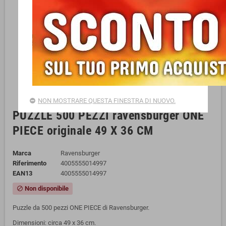
NON MOSTRARE QUESTA FINESTRA DI NUOVO.
PUZZLE 500 PEZZI ravensburger ONE
PIECE originale 49 X 36 CM
Marca
Ravensburger
Riferimento
4005555014997
EAN13
4005555014997
Non disponibile
block
Puzzle da 500 pezzi ONE PIECE di Ravensburger.
Dimensioni: circa 49 x 36 cm.