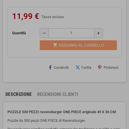
11,99 €
Tasse incluse
remove
add
Quantità
shopping_cart
AGGIUNGI AL CARRELLO
Condividi
Twitta
Pinterest
DESCRIZIONE
RECENSIONI CLIENTI
PUZZLE 500 PEZZI ravensburger ONE PIECE originale 49 X 36 CM
Puzzle da 500 pezzi ONE PIECE di Ravensburger.