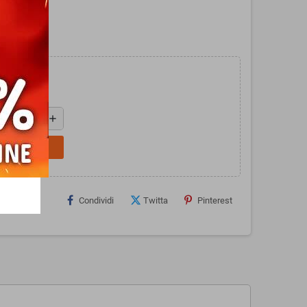
ger.
add
L CARRELLO
Condividi
Twitta
Pinterest