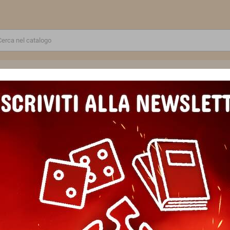
RE
GIOCATTOLI E MODELLINI
PUZZLE E COSTRUZIONI
SCUOLA E TEMPO LIBERO
UZZLE 500 PEZZI ravensburger POLLON originale 80'S MANIA
PUZZLE 500 PEZZI ravensburg
Marca
Ravensburger
Riferimento
4005555016489
In magazzino
2 Articoli
EAN13
4005555016489