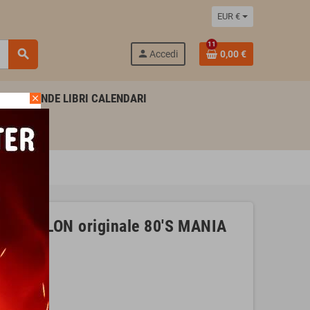
EUR €
11
search
person
Accedi
0,00 €
AGENDE LIBRI CALENDARI
close
er POLLON originale 80'S MANIA