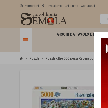
Promozioni
Dove siamo
Chi siamo
Contattaci
card_giftcard
location_on
GIOCHI DA TAVOLO E MINIATU
view_headline
chevron_right
Puzzle
chevron_right
Puzzle oltre 500 pezzi Ravensburger
chevron_right
P