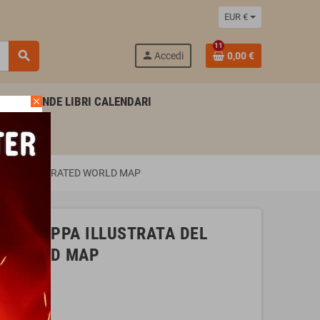
EUR €
11
search
person
Accedi
0,00 €
AGENDE LIBRI CALENDARI
close
inale ILLUSTRATED WORLD MAP
rger MAPPA ILLUSTRATA DEL
ED WORLD MAP