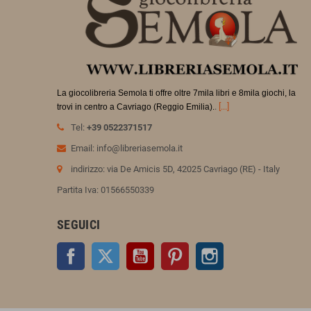
La giocolibreria Semola ti offre oltre 7mila libri e 8mila giochi, la
.
[...]
trovi in
centro a Cavriago (Reggio Emilia).
Tel:
+39 0522371517
Email: info@libreriasemola.it
indirizzo: via De Amicis 5D, 42025 Cavriago (RE) - Italy
Partita Iva: 01566550339
SEGUICI
Facebook
Twitter
YouTube
Pinterest
Instagram