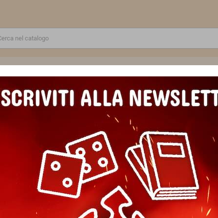
RE
GIOCATTOLI E MODELLINI
PUZZLE E COSTRUZIONI
SCUOLA E TEMPO LIBERO
UZZLE 5000 PEZZI ravensburger MAPPA ILLUSTRATA DEL MONDO orig
PUZZLE 5000 PEZZI ravensbu
MONDO originale ILLUSTRAT
Marca
Ravensburger
Riferimento
4005555017387
In magazzino
1 Articolo