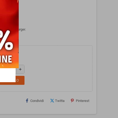
di Ravensburger.
add
L CARRELLO
Condividi
Twitta
Pinterest