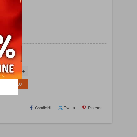
ger.
add
L CARRELLO
Condividi
Twitta
Pinterest