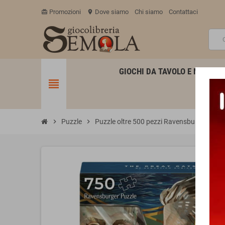
Promozioni
Dove siamo
Chi siamo
Contattaci
card_giftcard
location_on
GIOCHI DA TAVOLO E MINIATU
view_headline
chevron_right
Puzzle
chevron_right
Puzzle oltre 500 pezzi Ravensburger
chevron_right
P