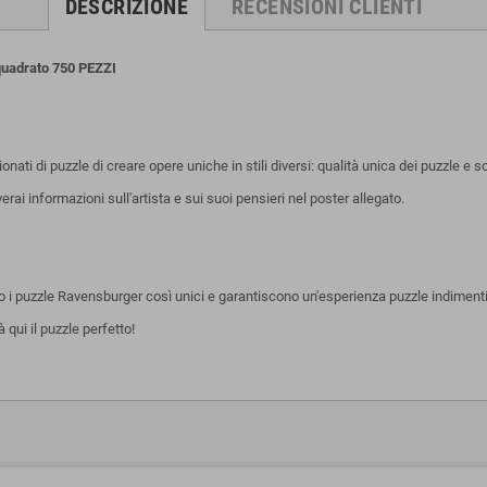
DESCRIZIONE
RECENSIONI CLIENTI
adrato 750 PEZZI
onati di puzzle di creare opere uniche in stili diversi: qualità unica dei puzzle e s
erai informazioni sull'artista e sui suoi pensieri nel poster allegato.
no i puzzle Ravensburger così unici e garantiscono un'esperienza puzzle indimenti
 qui il puzzle perfetto!