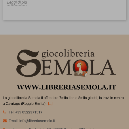
Leggi di più
La giocolibreria Semola ti offre oltre 7mila libri e 8mila giochi, la trovi in
centro
.
[...]
a Cavriago (Reggio Emilia).
Tel:
+39 0522371517
Email: info@libreriasemola.it