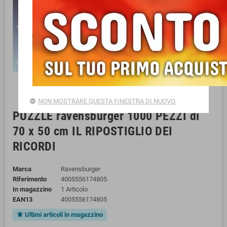
NON MOSTRARE QUESTA FINESTRA DI NUOVO.
PUZZLE ravensburger 1000 PEZZI di
70 x 50 cm IL RIPOSTIGLIO DEI
RICORDI
Marca
Ravensburger
Riferimento
4005556174805
In magazzino
1 Articolo
EAN13
4005556174805
Ultimi articoli in magazzino
notifications_active