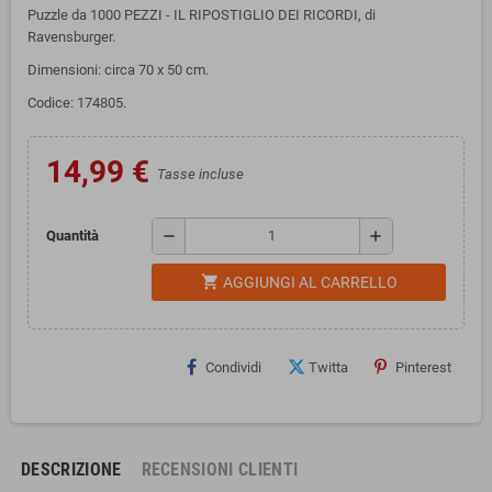
Puzzle da 1000 PEZZI - IL RIPOSTIGLIO DEI RICORDI, di
Ravensburger.
Dimensioni: circa 70 x 50 cm.
Codice: 174805.
14,99 €
Tasse incluse
remove
add
Quantità
shopping_cart
AGGIUNGI AL CARRELLO
Condividi
Twitta
Pinterest
DESCRIZIONE
RECENSIONI CLIENTI