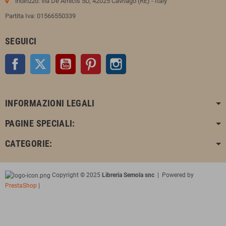
indirizzo: via De Amicis 5D, 42025 Cavriago (RE) - Italy
Partita Iva: 01566550339
SEGUICI
Facebook
Twitter
YouTube
Pinterest
Instagram
INFORMAZIONI LEGALI
PAGINE SPECIALI:
CATEGORIE:
Copyright © 2025
Libreria Semola snc
| Powered by
PrestaShop
|