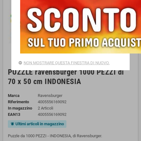
NON MOSTRARE QUESTA FINESTRA DI NUOVO.
PUZZLE ravensburger 1000 PEZZI di
70 x 50 cm INDONESIA
Marca
Ravensburger
Riferimento
4005556169092
In magazzino
2 Articoli
EAN13
4005556169092
Ultimi articoli in magazzino
notifications_active
Puzzle da 1000 PEZZI - INDONESIA, di Ravensburger.