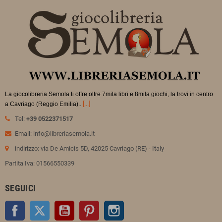
La giocolibreria Semola ti offre oltre 7mila libri e 8mila giochi, la trovi in
centro
.
[...]
a Cavriago (Reggio Emilia).
Tel:
+39 0522371517
Email: info@libreriasemola.it
indirizzo: via De Amicis 5D, 42025 Cavriago (RE) - Italy
Partita Iva: 01566550339
SEGUICI
Facebook
Twitter
YouTube
Pinterest
Instagram