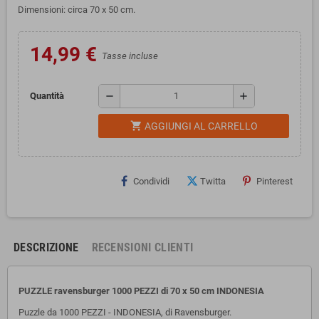
Dimensioni: circa 70 x 50 cm.
14,99 €
Tasse incluse
remove
add
Quantità
shopping_cart
AGGIUNGI AL CARRELLO
Condividi
Twitta
Pinterest
DESCRIZIONE
RECENSIONI CLIENTI
PUZZLE ravensburger 1000 PEZZI di 70 x 50 cm INDONESIA
Puzzle da 1000 PEZZI - INDONESIA, di Ravensburger.