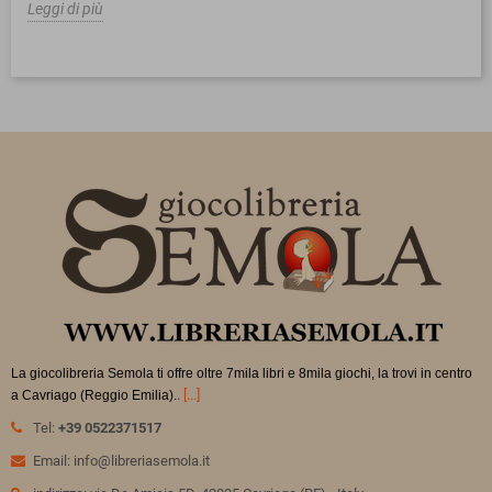
Leggi di più
La giocolibreria Semola ti offre oltre 7mila libri e 8mila giochi, la trovi in
centro
.
[...]
a Cavriago (Reggio Emilia).
Tel:
+39 0522371517
Email: info@libreriasemola.it