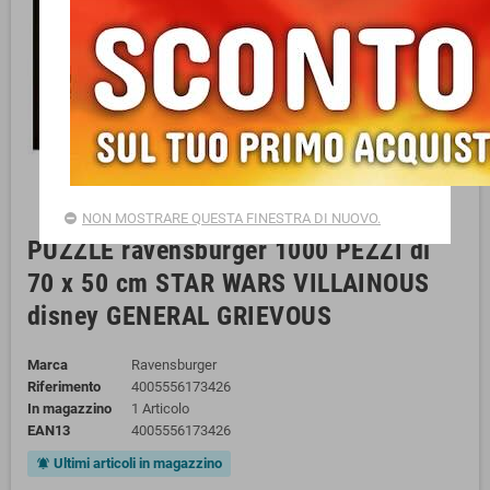
NON MOSTRARE QUESTA FINESTRA DI NUOVO.
PUZZLE ravensburger 1000 PEZZI di
70 x 50 cm STAR WARS VILLAINOUS
disney GENERAL GRIEVOUS
Marca
Ravensburger
Riferimento
4005556173426
In magazzino
1 Articolo
EAN13
4005556173426
Ultimi articoli in magazzino
notifications_active