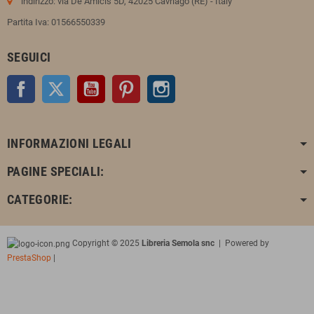
indirizzo: via De Amicis 5D, 42025 Cavriago (RE) - Italy
Partita Iva: 01566550339
SEGUICI
Facebook
Twitter
YouTube
Pinterest
Instagram
INFORMAZIONI LEGALI
PAGINE SPECIALI:
CATEGORIE:
Copyright © 2025
Libreria Semola snc
| Powered by
PrestaShop
|