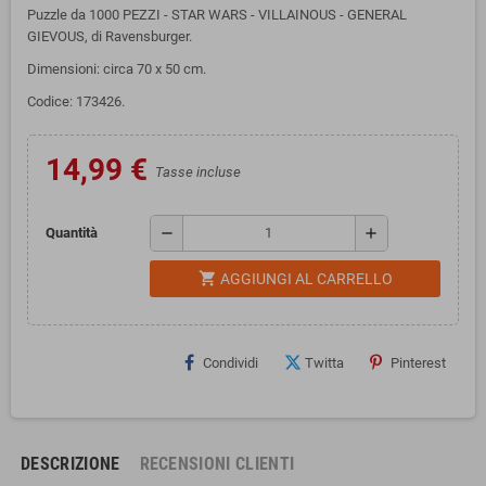
Puzzle da 1000 PEZZI - STAR WARS - VILLAINOUS - GENERAL
GIEVOUS, di Ravensburger.
Dimensioni: circa 70 x 50 cm.
Codice: 173426.
14,99 €
Tasse incluse
remove
add
Quantità
shopping_cart
AGGIUNGI AL CARRELLO
Condividi
Twitta
Pinterest
DESCRIZIONE
RECENSIONI CLIENTI